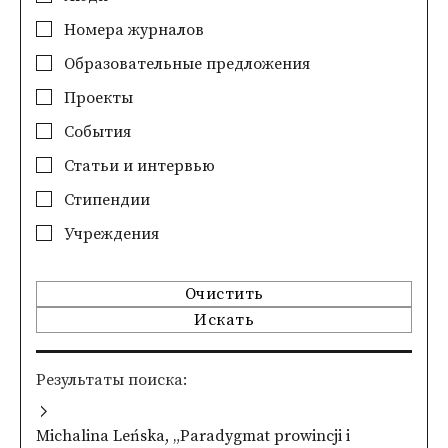
Номера журналов
Образовательные предложения
Проекты
События
Статьи и интервью
Стипендии
Учреждения
Очистить
Искать
Pезультаты поиска
Michalina Leńska, „Paradygmat prowincji i