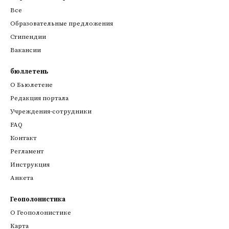
Все
Образовательные предложения
Стипендии
Вакансии
бюллетень
О Бьюлетене
Редакция портала
Учреждения-сотрудники
FAQ
Контакт
Регламент
Инструкция
Анкета
Геополонистика
О Геополонистике
Kарта