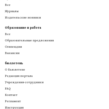
Все
Журналы
Издательские новинки
Образование и работа
Все
Образовательные предложения
Стипендии
Вакансии
бюллетень
О Бьюлетене
Редакция портала
Учреждения-сотрудники
FAQ
Контакт
Регламент
Инструкция