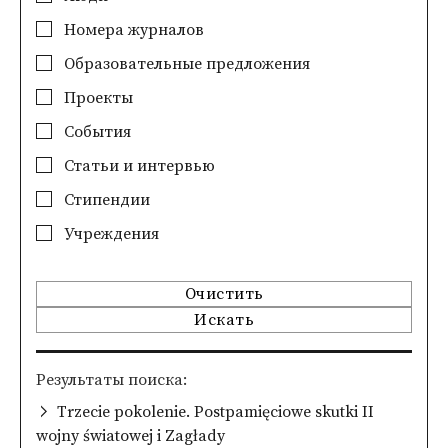
Номера журналов
Образовательные предложения
Проекты
События
Статьи и интервью
Стипендии
Учреждения
Очистить
Искать
Pезультаты поиска
Trzecie pokolenie. Postpamięciowe skutki II
wojny światowej i Zagłady