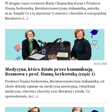
W drugiej części rozmowy Marty Chojnackiej-Kuraś z Profesor
Hanną Serkowską, literaturoznawczynią i italianistką, autorką
m.in. książki Co z tą starością? O starości i chorobie w europejskiej
literaturze i (...)
24.02.2025
Medycyna, która działa przez komunikację.
Rozmowa z prof. Hanną Serkowską (część 1)
Profesor Hanna Serkowska, literaturoznawczyni i italianistka, od
około dekady zajmuje się medycyną narracyjną, związkami
medycyny, zdrowia i choroby oraz literatury i sztuki. Co
spowodowało, że (...)