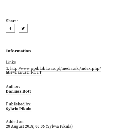
Share:
Information
Links
1
.
http://www.ppibl.ibl.waw.pl/mediawiki/index.php?
title=Dariusz_ROTT
Author:
Dariusz Rott
Published by:
Sylwia Pikula
Added on:
28 August 2018; 00:06 (Sylwia Pikula)