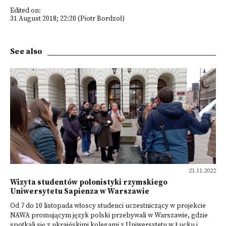
Edited on:
31 August 2018; 22:20 (Piotr Bordzoł)
See also
21.11.2022
Wizyta studentów polonistyki rzymskiego
Uniwersytetu Sapienza w Warszawie
Od 7 do 10 listopada włoscy studenci uczestniczący w projekcie
NAWA promującym język polski przebywali w Warszawie, gdzie
spotkali się z ukraińskimi kolegami z Uniwersytetu w Łucku i