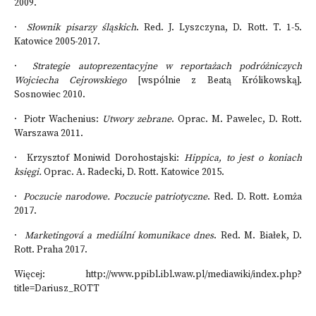
2009.
·
Słownik pisarzy śląskich
. Red. J. Lyszczyna, D. Rott. T. 1-5.
Katowice 2005-2017.
·
Strategie autoprezentacyjne w reportażach podróżniczych
Wojciecha Cejrowskiego
[wspólnie z Beatą Królikowską].
Sosnowiec 2010.
· Piotr Wachenius:
Utwory zebrane
. Oprac. M. Pawelec, D. Rott.
Warszawa 2011.
· Krzysztof Moniwid Dorohostajski:
Hippica, to jest o koniach
księgi.
Oprac. A. Radecki, D. Rott. Katowice 2015.
·
Poczucie narodowe. Poczucie patriotyczne
. Red. D. Rott. Łomża
2017.
·
Marketingová a mediální komunikace dnes
. Red. M. Białek, D.
Rott. Praha 2017.
Więcej:
http://www.ppibl.ibl.waw.pl/mediawiki/index.php?
title=Dariusz_ROTT