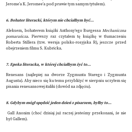
Jerome’a K. Jeromee’a pod prawie tym samym tytułem).
6. Bohater literacki, którym nie chciałbym być...
Aleksem, bohaterem książki Anthony'ego Burgessa
Mechaniczna
pomarańcza
. Pierwszy raz czytałem tę książkę w tłumaczeniu
Roberta Stillera (tzw. wersja polsko-rosyjska R), jeszcze przed
obejrzeniem filmu S. Kubricka.
7. Epoka literacka, w której chciałbym żyć to...
Renesans (najlepiej na dworze Zygmunta Starego i Zygmunta
Augusta). Aby nieco się ku temu przybliżyć w sierpniu uczyłem się
pisania renesansowej italiki (dowód na zdjęciu).
8. Gdybym mógł spędzić jeden dzień z pisarzem, byłby to...
Gall Anonim (choć dzisiaj już raczej jesteśmy przekonani, że nie
był Gallem).