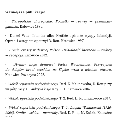
Ważniejsze publikacje:
·
Staropolskie chorografie. Początki — rozwój — przemiany
gatunku
. Katowice 1995.
· Daniel Vette: Islandia albo Krótkie opisanie wyspy Islandyji.
Oprac. i wstępem opatrzył D. Rott. Katowice 1997.
·
Bracia czescy w dawnej Polsce. Działalność literacka — twórcy
— recepcja
. Katowice 2002.
·
„Hymny moje domowe” Piotra Wacheniusa. Przyczynek
do dziejów braci czeskich na Śląsku wraz z tekstem utworu
.
Katowice-Pszczyna 2005.
·
Wokół reportażu podróżniczego
. Red. E. Malinowska, D. Rott przy
współpracy A. Budzyńskiej-Dacy. T. 1. Katowice 2004.
·
Wokół reportażu podróżniczego
. T. 2. Red. D. Rott. Katowice 2007.
·
Wokół reportażu podróżniczego
. T. 3:
Lucjan Wolanowski (1920-
2006). Studia – szkice – materiały
. Red. D. Rott, M. Kubik. Katowice