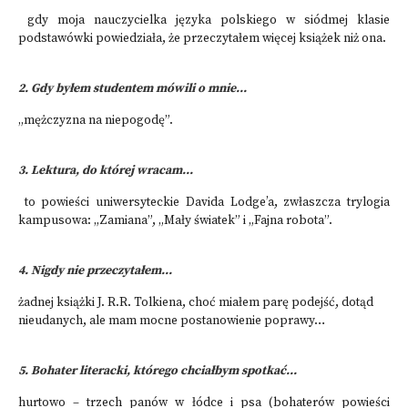
gdy moja nauczycielka języka polskiego w siódmej klasie
podstawówki powiedziała, że przeczytałem więcej książek niż ona.
2. Gdy byłem studentem mówili o mnie...
„mężczyzna na niepogodę”.
3. Lektura, do której wracam...
to powieści uniwersyteckie Davida Lodge’a, zwłaszcza trylogia
kampusowa: „Zamiana”, „Mały światek” i „Fajna robota”.
4. Nigdy nie przeczytałem...
żadnej książki J. R.R. Tolkiena, choć miałem parę podejść, dotąd
nieudanych, ale mam mocne postanowienie poprawy…
5. Bohater literacki, którego chciałbym spotkać...
hurtowo – trzech panów w łódce i psa (bohaterów powieści