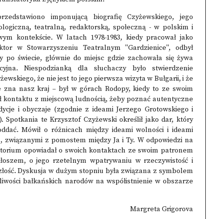
rzedstawiono imponującą biografię Czyżewskiego, jego
lologiczną, teatralną, redaktorską, społeczną - w polskim i
ym kontekście. W latach 1978-1983, kiedy pracował jako
uktor w Stowarzyszeniu Teatralnym "Gardzienice", odbył
y po świecie, głównie do miejsc gdzie zachowała się żywa
ycyjna. Niespodzianką dla słuchaczy było stwierdzenie
ewskiego, że nie jest to jego pierwsza wizyta w Bułgarii, i że
 zna nasz kraj – był w górach Rodopy, kiedy to ze swoim
ł kontaktu z miejscową ludnością, żeby poznać autentyczne
dycje i obyczaje (zgodnie z ideami Jerzego Grotowskiego i
. Spotkania te Krzysztof Czyżewski określił jako dar, który
 oddać. Mówił o różnicach między ideami wolności i ideami
a, związanymi z pomostem między Ja i Ty. W odpowiedzi na
ytorium opowiadał o swoich kontaktach ze swoim patronem
oszem, o jego rzetelnym wpatrywaniu w rzeczywistość i
szłość. Dyskusja w dużym stopniu była związana z symbolem
liwości bałkańskich narodów na współistnienie w obszarze
Margreta Grigorova