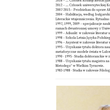
2016 – … Członek Komisji atestacyjn
2012 – … Członek uniwersyteckiej Kom
2007-2015 – Prodziekan do spraw Akr
2004 – Habilitacja, według bułgarsk
Literackie wtajemniczenia. Rytualna s
1997, 1999, 2009 – specjalizacje n
ramach dwustronnej umowy z Uniwer
1999 – Adiunkt w zakresie literatur 
1998 – Szkola Letnia Języka Polski
1996 – Asystent w zakresie literatur
1995 – Uzyskanie tytułu doktora na
metaforyczne modele świata w Lalce
1990 - 1995 - Studia doktoranckie w z
1988 – Uzyskanie tytułu magistra na
Metodego” w Wielkim Tyrnowie.
1983-1988 - Studia w zakresie Filolo