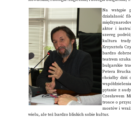
Na wstępie p
działalność fi
międzynarodow
aktor i instr
szereg podróż
kultura trad
Krzysztofa Czyż
bardzo dobrze
teatrem szuka
bułgarskie tra
Petera Brucka)
chciałby dziś
współdzieleni
pytanie z aud
Czesławem Mił
trosce o przy
mostów i wraż
wielu, ale też bardzo bliskich sobie kultur.