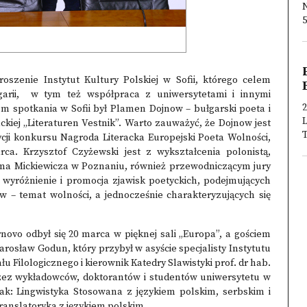
N
5
roszenie Instytut Kultury Polskiej w Sofii, którego celem
garii, w tym też współpraca z uniwersytetami i innymi
2
em spotkania w Sofii był Plamen Dojnow – bułgarski poeta i
L
ackiej „Literaturen Vestnik”. Warto zauważyć, że Dojnow jest
T
cji
konkursu Nagroda Literacka Europejski Poeta Wolności,
a. Krzysztof Czyżewski jest z wykształcenia polonistą,
dama Mickiewicza w Poznaniu, również przewodniczącym jury
est wyróżnienie i promocja zjawisk poetyckich, podejmujących
ów – temat wolności, a jednocześnie charakteryzujących się
ovo odbył się 20 marca w pięknej sali „Europa”, a gościem
arosław Godun, który przybył w asyście specjalisty Instytutu
u Filologicznego i kierownik Katedry Slawistyki prof. dr hab.
rzez wykładowców, doktorantów i studentów uniwersytetu w
jak: Lingwistyka Stosowana z językiem polskim, serbskim i
Translatoryka z językiem polskim.