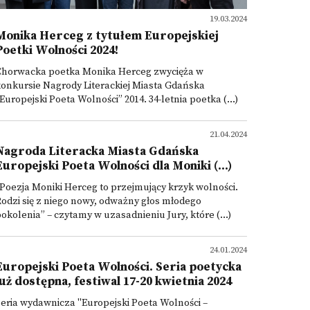
19.03.2024
Monika Herceg z tytułem Europejskiej
Poetki Wolności 2024!
Chorwacka poetka Monika Herceg zwycięża w
onkursie Nagrody Literackiej Miasta Gdańska
Europejski Poeta Wolności” 2014. 34-letnia poetka (...)
21.04.2024
Nagroda Literacka Miasta Gdańska
Europejski Poeta Wolności dla Moniki (...)
Poezja Moniki Herceg to przejmujący krzyk wolności.
odzi się z niego nowy, odważny głos młodego
okolenia” – czytamy w uzasadnieniu Jury, które (...)
24.01.2024
Europejski Poeta Wolności. Seria poetycka
już dostępna, festiwal 17-20 kwietnia 2024
eria wydawnicza "Europejski Poeta Wolności –