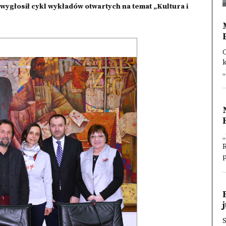
głosił cykl wykładów otwartych na temat „Kultura i
k
„
„
R
p
S