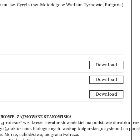
 im. św. Cyryla i św. Metodego w Wielkim Tyrnowie, Bułgaria)
Download
Download
Download
NAUKOWE, ZAJMOWANE STANOWISKA
„profesor” w zakresie literatur słowiańskich na podstawie dorobku i ro
ego („doktor nauk filologicznych” według bułgarskiego systemu) na pod
. Morze, uchodźstwo, biografia twórcza.