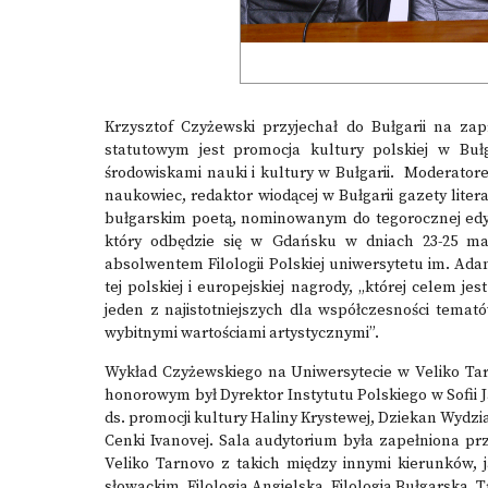
Krzysztof Czyżewski przyjechał do Bułgarii na zap
statutowym jest promocja kultury polskiej w Buł
środowiskami nauki i kultury w Bułgarii. Moderator
naukowiec, redaktor wiodącej w Bułgarii gazety liter
bułgarskim poetą, nominowanym do tegorocznej edy
który odbędzie się w Gdańsku w dniach 23-25 marc
absolwentem Filologii Polskiej uniwersytetu im. A
tej polskiej i europejskiej nagrody, „której celem j
jeden z najistotniejszych dla współczesności temat
wybitnymi wartościami artystycznymi”.
Wykład Czyżewskiego na Uniwersytecie w Veliko Tarn
honorowym był Dyrektor Instytutu Polskiego w Sofii J
ds. promocji kultury Haliny Krystewej, Dziekan Wydział
Cenki Ivanovej. Sala audytorium była zapełniona p
Veliko Tarnovo z takich między innymi kierunków, 
słowackim, Filologia Angielska, Filologia Bułgarska, 