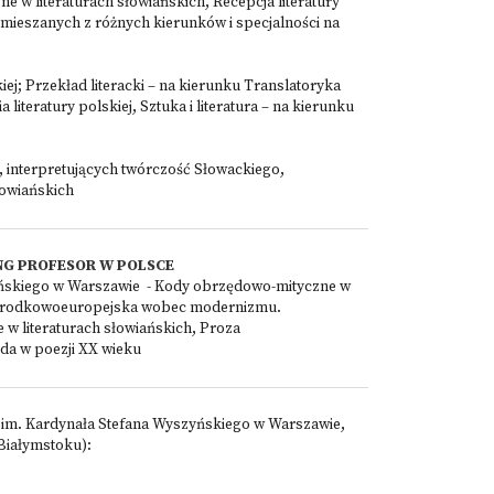
w literaturach słowiańskich, Recepcja literatury
p mieszanych z różnych kierunków i specjalności na
ej; Przekład literacki – na kierunku Translatoryka
 literatury polskiej, Sztuka i literatura – na kierunku
k, interpretujących twórczość Słowackiego,
łowiańskich
NG PROFESOR W POLSCE
zyńskiego w Warszawie - Kody obrzędowo-mityczne w
oza środkowoeuropejska wobec modernizmu.
 w literaturach słowiańskich, Proza
da w poezji XX wieku
 im. Kardynała Stefana Wyszyńskiego w Warszawie,
 Białymstoku):