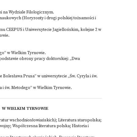
ki na Wydziale Filologicznym.
naukowych (Horyzonty i drogi polskiej tożsamości i
mu CEEPUS i Uniwersytecie Jagiellońskim, kolejne 2 w
owie.
dego” w Wielkim Tyrnowie.
 podstawie obrony pracy doktorskiej: „Dwa
 Bolesława Prusa” w uniwersytecie „Św. Cyryla i św.
ryla i św. Metodego” w Wielkim Tyrnowie.
E W WIELKIM TYRNOWIE
eratur wschodniosłowiańskich); Literatura staropolska;
ojny; Współczesna literatura polska; Historia i