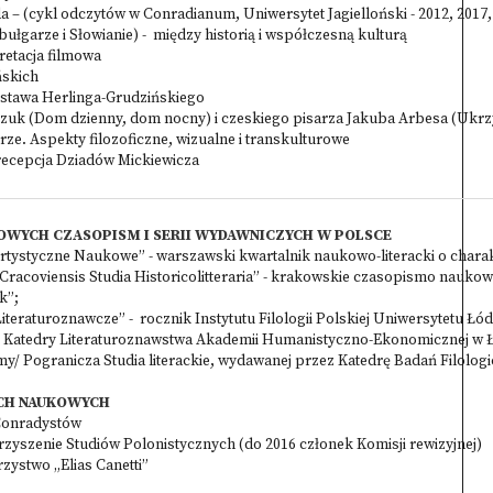
 – (cykl odczytów w Conradianum, Uniwersytet Jagielloński - 2012, 2017,
ułgarze i Słowianie) - między historią i współczesną kulturą
pretacja filmowa
ńskich
ustawa Herlinga-Grudzińskiego
zuk (Dom dzienny, dom nocny) i czeskiego pisarza Jakuba Arbesa (Ukr
urze. Aspekty filozoficzne, wizualne i transkulturowe
 recepcja Dziadów Mickiewicza
WYCH CZASOPISM I SERII WYDAWNICZYCH W POLSCE
 Artystyczne Naukowe” - warszawski kwartalnik naukowo-literacki o char
 Cracoviensis Studia Historicolitteraria” - krakowskie czasopismo nau
k”;
 Literaturoznawcze” - rocznik Instytutu Filologii Polskiej Uniwersytetu Łó
 Katedry Literaturoznawstwa Akademii Humanistyczno-Ekonomicznej w Ł
my/ Pogranicza Studia literackie, wydawanej przez Katedrę Badań Filol
CH NAUKOWYCH
Conradystów
zyszenie Studiów Polonistycznych (do 2016 członek Komisji rewizyjnej)
ystwo „Elias Canetti”