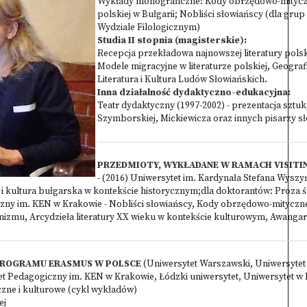
Wykłady monograficzne: Kody obrzędowo-mityczne 
polskiej w Bułgarii; Nobliści słowiańscy (dla gru
Wydziale Filologicznym)
Studia II stopnia (magisterskie):
Recepcja przekładowa najnowszej literatury polski
Modele migracyjne w literaturze polskiej, Geografia
Literatura i Kultura Ludów Słowiańskich.
Inna działalność dydaktyczno-edukacyjna:
Teatr dydaktyczny (1997-2002) - prezentacja sztu
Szymborskiej, Mickiewicza oraz innych pisarzy s
PRZEDMIOTY, WYKŁADANE W RAMACH VISITI
- (2016) Uniwersytet im. Kardynała Stefana Wys
ura i kultura bułgarska w kontekście historycznym;dla doktorantów: Pr
czny im. KEN w Krakowie - Nobliści słowiańscy, Kody obrzędowo-mityczne
mu, Arcydzieła literatury XX wieku w kontekście kulturowym, Awangar
ROGRAMU ERASMUS W POLSCE
(Uniwersytet Warszawski, Uniwersytet
tet Pedagogiczny im. KEN w Krakowie, Łódzki uniwersytet, Uniwersytet w
czne i kulturowe (cykl wykładów)
ej