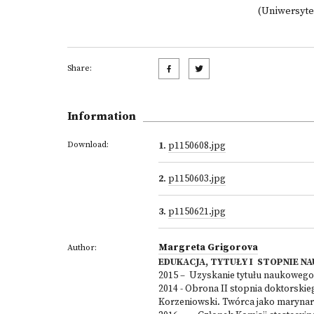
(Uniwersytet
Share:
Information
Download:
1
.
p1150608.jpg
2
.
p1150603.jpg
3
.
p1150621.jpg
Margreta Grigorova
Author:
EDUKACJA, TYTUŁY I STOPNIE 
2015 – Uzyskanie tytułu naukowego 
2014 - Obrona II stopnia doktorski
Korzeniowski. Twórca jako marynarz