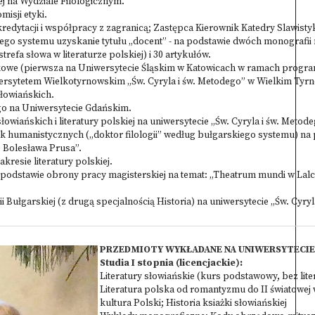
ej na Wydziale Filologicznym.
isji etyki.
edytacji i współpracy z zagranicą; Zastępca Kierownik Katedry Slawisty
iego systemu uzyskanie tytułu „docent” - na podstawie dwóch monografii 
trefa słowa w literaturze polskiej) i 30 artykułów.
aukowe (pierwsza na Uniwersytecie Śląskim w Katowicach w ramach progra
sytetem Wielkotyrnowskim „Św. Cyryla i św. Metodego” w Wielkim Tyrn
słowiańskich.
ego na Uniwersytecie Gdańskim.
 słowiańskich i literatury polskiej na uniwersytecie „Św. Cyryla i św. Meto
uk humanistycznych („doktor filologii” według bułgarskiego systemu) na
 Bolesława Prusa”.
akresie literatury polskiej.
 podstawie obrony pracy magisterskiej na temat: „Theatrum mundi w Lalce
gii Bułgarskiej (z drugą specjalnością Historia) na uniwersytecie „Św. Cy
PRZEDMIOTY WYKŁADANE NA UNIWERSYTECI
Studia I stopnia (licencjackie):
Literatury słowiańskie (kurs podstawowy, bez lit
Literatura polska od romantyzmu do II światowej w
kultura Polski; Historia ksiażki słowiańskiej