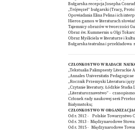
Bułgarska recepcja Josepha Conrada
„Trójwęzeł” bułgarski (Tracy, Protob
Opowiadania Elina Pelina i ich inter
Hieros gamos w literaturach słowia
Tajemnicy obrazów w tworczości G
Obraz św. Kummernis u Olgi Tokarc
Obraz Myśliciela w literaturze i kult
Bułgarska teatralna i przekładowa
CZŁONKOSTWO W RADACH NAUKO
„Tekstualia Palimpsesty Literackie
„Annales Universitatis Pedagogicae
„Rocznik Przemyski Literatura i języ
„Czytanie literatury. Łódzkie Studia
„Literaturoznawstwo” - czasopismo
Członek rady naukowej serii Przeło
Białymstoku;
CZŁONKOSTWO W ORGANIZACJA
Od r. 2012 - Polskie Towarzystwo 
Od r. 2013 - Międzynarodowe Stowar
Od r. 2015 - Międzynarodowe Towarz