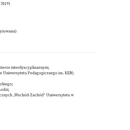
 2019)
zyżowana)
akterze interdyscyplinarnym;
kowe Uniwersytetu Pedagogicznego im. KEN;
dzkiego;
odzi;
ogicznych „Wschód-Zachód” Uniwersytetu w