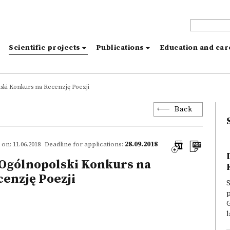
s
Scientific projects
Publications
Education and ca
ski Konkurs na Recenzję Poezji
Back
on: 11.06.2018
Deadline for applications:
28.09.2018
 Ogólnopolski Konkurs na
enzję Poezji
S
p
G
l