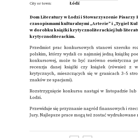
Łódź
City or town:
Dom Literatury w Łodzi i Stowarzyszenie Pisarzy 
czasopismami kulturalnymi „Arterie” i „Tygiel Ku
w dorobku książki krytycznoliterackiej lub liter
krytycznoliterackim.
Przedmiot prac konkursowych stanowi szeroko ro
polskim, którzy wydali co najmniej jedną książkę po
konkursowej, może to być zarówno eseistyczna prób
recenzja danej książki czy książek (również z w
krytycznych, mieszczących się w granicach 3–5 s
znaków ze spacjami).
Rozstrzygnięcie konkursu nastąpi w listopadzie lub
Łodzi.
Przewiduje się przyznanie nagród finansowych i rz
Jury. Najlepsze prace mogą też zostać wydrukowane na