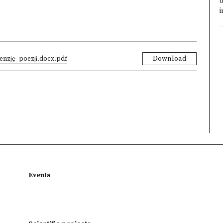
o
i
enzję_poezji.docx.pdf
Download
Events