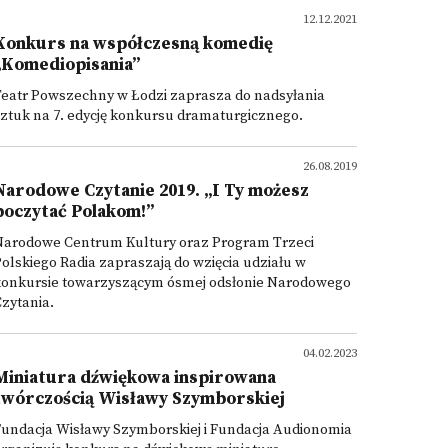
12.12.2021
Konkurs na współczesną komedię
„Komediopisania”
Teatr Powszechny w Łodzi zaprasza do nadsyłania
ztuk na 7. edycję konkursu dramaturgicznego.
26.08.2019
Narodowe Czytanie 2019. „I Ty możesz
poczytać Polakom!”
Narodowe Centrum Kultury oraz Program Trzeci
olskiego Radia zapraszają do wzięcia udziału w
konkursie towarzyszącym ósmej odsłonie Narodowego
zytania.
04.02.2023
Miniatura dźwiękowa inspirowana
twórczością Wisławy Szymborskiej
Fundacja Wisławy Szymborskiej i Fundacja Audionomia