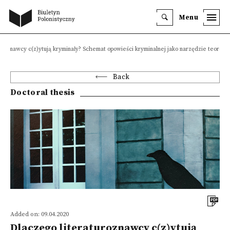
Menu
uroznawcy c(z)ytują kryminały? Schemat opowieści kryminalnej jako narzędzie teorety
Back
Doctoral thesis
Added on: 09.04.2020
Dlaczego literaturoznawcy c(z)ytują