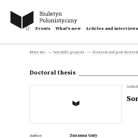
Events
What's new
Articles and interview
Main site
Scientific projects
Doctoral and post-doctoral
Doctoral thesis
Added 
Son
Zuzanna Guty
Author: