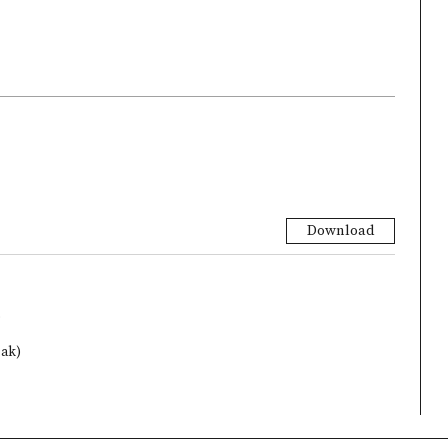
Download
)
zak)