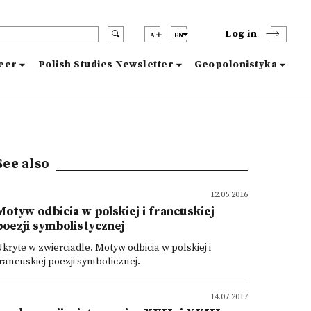
Log in
A
EN
reer
Polish Studies Newsletter
Geopolonistyka
See also
12.05.2016
Motyw odbicia w polskiej i francuskiej
poezji symbolistycznej
kryte w zwierciadle. Motyw odbicia w polskiej i
rancuskiej poezji symbolicznej.
14.07.2017