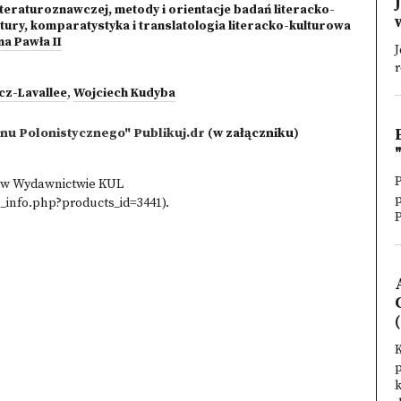
 literaturoznawczej, metody i orientacje badań literacko-
tury, komparatystyka i translatologia literacko-kulturowa
na Pawła II
J
r
cz-Lavallee
,
Wojciech Kudyba
ynu Polonistycznego" Publikuj.dr
(w załączniku)
P
u w Wydawnictwie KUL
_info.php?products_id=3441).
P
(
K
p
k