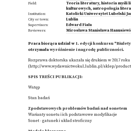
Teoria literatury, historia myśli
Field:
kulturowych, antropologia litera
Katolicki Uniwersytet Lubelski Ja
Institution:
Lublin
City or town:
Edward Fiała
Supervisors:
Mirosława Stanisława Hanusiewi
Reviewers:
Praca biorąca udział w
1. edycji konkursu "Biulet
otrzymała
wyróżnienie i nagrodę publiczności
.
Rozprawa doktorska ukazała się drukiem w 2017 rok
(http://www.wydawnictwokul.lublin.pl/sklep/product
SPIS TREŚCI PUBLIKACJI:
Wstęp
Stan badań
Zpodstawowych problemów badań nad sonetem
Warianty sonetu i ich podstawowe modyfikacje
Sonet - gatunek i układ stroficzny