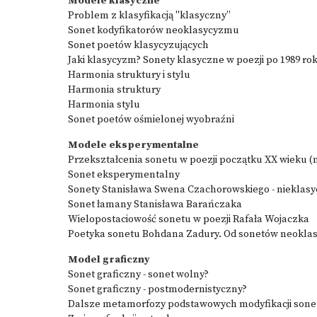
Modele klasyczne
Problem z klasyfikacją "klasyczny”
Sonet kodyfikatorów neoklasycyzmu
Sonet poetów klasycyzujących
Jaki klasycyzm? Sonety klasyczne w poezji po 1989 ro
Harmonia struktury i stylu
Harmonia struktury
Harmonia stylu
Sonet poetów ośmielonej wyobraźni
Modele eksperymentalne
Przekształcenia sonetu w poezji początku XX wieku (n
Sonet eksperymentalny
Sonety Stanisława Swena Czachorowskiego - nieklas
Sonet łamany Stanisława Barańczaka
Wielopostaciowość sonetu w poezji Rafała Wojaczka
Poetyka sonetu Bohdana Zadury. Od sonetów neoklas
Model graficzny
Sonet graficzny - sonet wolny?
Sonet graficzny - postmodernistyczny?
Dalsze metamorfozy podstawowych modyfikacji sone