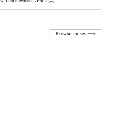
worach litewskich". Praca (...)
Browse theses