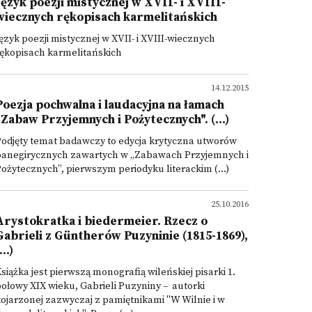
Język poezji mistycznej w XVII- i XVIII-
wiecznych rękopisach karmelitańskich
ęzyk poezji mistycznej w XVII- i XVIII-wiecznych
ękopisach karmelitańskich
14.12.2015
Poezja pochwalna i laudacyjna na łamach
"Zabaw Przyjemnych i Pożytecznych". (...)
odjęty temat badawczy to edycja krytyczna utworów
panegirycznych zawartych w „Zabawach Przyjemnych i
ożytecznych”, pierwszym periodyku literackim (...)
25.10.2016
Arystokratka i biedermeier. Rzecz o
Gabrieli z Güntherów Puzyninie (1815-1869),
...)
siążka jest pierwszą monografią wileńskiej pisarki 1.
ołowy XIX wieku, Gabrieli Puzyniny – autorki
ojarzonej zazwyczaj z pamiętnikami "W Wilnie i w