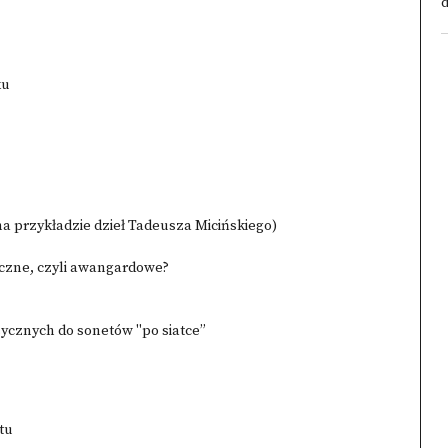
d
ku
a przykładzie dzieł Tadeusza Micińskiego)
yczne, czyli awangardowe?
ycznych do sonetów "po siatce”
tu