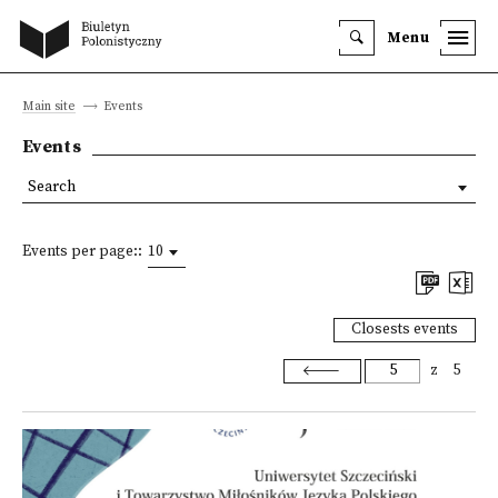
Menu
Main site
Events
Events
Search
Events per page::
10
Closests events
z
5