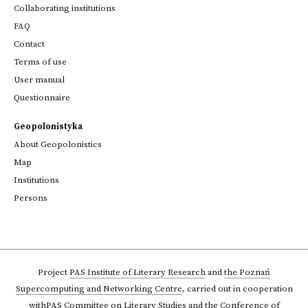
Collaborating institutions
FAQ
Contact
Terms of use
User manual
Questionnaire
Geopolonistyka
About Geopolonistics
Map
Institutions
Persons
Project
PAS Institute of Literary Research
and
the Poznań
Supercomputing and Networking Centre
,
carried out in cooperation
with
PAS Committee on Literary Studies
and the Conference of