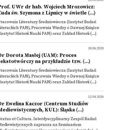
Prof. UWr dr hab. Wojciech Mrozowicz:
Cuda św. Szymona z Lipnicy w świetle (...)
racownia Literatury Średniowiecza (Instytut Badań
iterackich PAN), Pracownia Wiedzy o Dawnej Książce
Instytut Historii Nauki PAN) oraz Zakład Historii (...)
18.06.2020
Dr Dorota Masłej (UAM): Proces
tekstotwórczy na przykładzie tzw. (...)
racownia Literatury Średniowiecza (Instytut Badań
iterackich PAN), Pracownia Wiedzy o Dawnej Książce
Instytut Historii Nauki PAN) oraz Zakład Historii (...)
12.04.2026
Dr Ewelina Kaczor (Centrum Studiów
Mediewistycznych, KUL): Śląska (...)
extus et Cultura. Interdyscyplinarny Zespół Badań
Mediewistycznych zaprasza na Seminarium