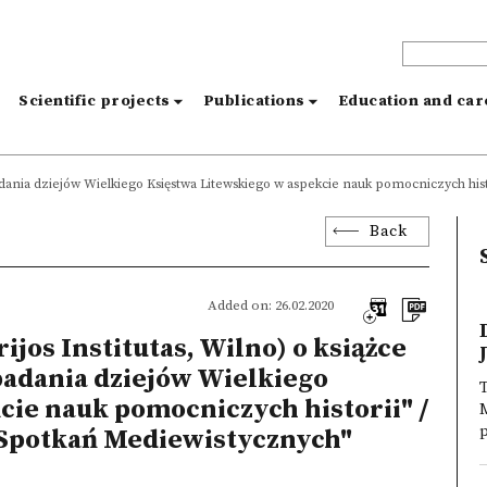
s
Scientific projects
Publications
Education and ca
- badania dziejów Wielkiego Księstwa Litewskiego w aspekcie nauk pomocniczych h
Back
Added on: 26.02.2020
ijos Institutas, Wilno) o książce
badania dziejów Wielkiego
T
cie nauk pomocniczych historii" /
Spotkań Mediewistycznych"