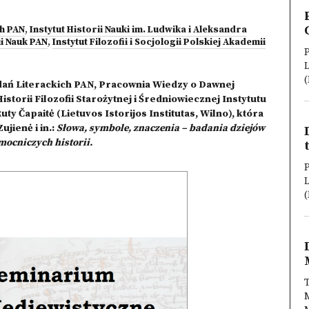
ch PAN
,
Instytut Historii Nauki im. Ludwika i Aleksandra
i Nauk PAN
,
Instytut Filozofii i Socjologii Polskiej Akademii
P
L
(
dań Literackich PAN, Pracownia Wiedzy o Dawnej
storii Filozofii Starożytnej i Średniowiecznej Instytutu
uty Čapaitė (Lietuvos Istorijos Institutas, Wilno), która
jienė i in.:
Słowa, symbole, znaczenia – badania dziejów
mocniczych historii.
P
L
(
T