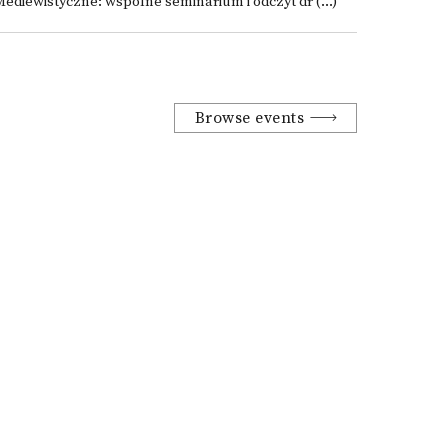
ediewistyczne: wspólne seminarium i odczyt dr (...)
Browse events