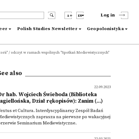
Log in
A
EN
reer
Polish Studies Newsletter
Geopolonistyka
istorii" / odczyt w ramach wspólnych "Spotkań Mediewistycznych"
See also
22.09.2023
Dr hab. Wojciech Świeboda (Biblioteka
Jagiellońska, Dział rękopisów): Zanim (...)
extus et Cultura. Interdyscyplinarny Zespół Badań
Mediewistycznych zaprasza na pierwsze po wakacyjnej
przerwie Seminarium Mediewistyczne.
22.03.2021