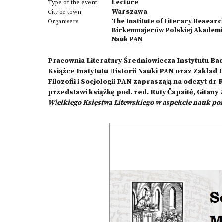
Lecture
Type of the event:
Warszawa
City or town:
The Institute of Literary Resear
Organisers:
Birkenmajerów Polskiej Akademi
Nauk PAN
Pracownia Literatury Średniowiecza Instytutu Ba
Książce Instytutu Historii Nauki PAN oraz Zakład Hi
Filozofii i Socjologii PAN zapraszają na odczyt dr R
przedstawi książkę pod. red. Rūty Čapaitė, Gitany Zu
Wielkiego Księstwa Litewskiego w aspekcie nauk po