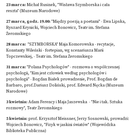
23 marca:
Michał Rusinek, "Wisława Szymborska i cała
reszta" (Muzeum Narodowe)
27 marca, godz. 19.00:
"Między poezją a poetami" - Ewa Lipska,
Ryszard Krynicki, Wojciech Bonowicz, Teatr im. Stefana
Żeromskiego
28 marca:
"SZYMBORSKA" Maja Komorowska - recytacje,
Konstanty Wileński - fortepian, wg scenariusza Marii
Topczewskiej, - Teatr im. Stefana Żeromskiego
31 marca:
"Polana Psychologów" - rozmowa o współczesnej
psychologii, "Kim jest człowiek według psychologów i
psychologii" - Bogdan Białek prowadzenie, Prof. Bogdan de
Barbaro, prof.Dariusz Doliński, prof. Edward Nęcka (Muzeum
Narodowe)
3 kwietnia:
Adam Ferency i Maja Jaszewska - "Nie i tak. Sztuka
rozmowy", Teatr Żeromskiego
5 kwietnia:
prof. Krzysztof Meissner, Jerzy Sosnowski, prowadzi:
Wojciech Bonowicz, "Fizyk w jaskini światów" (Wojewódzka
Biblioteka Publiczna)