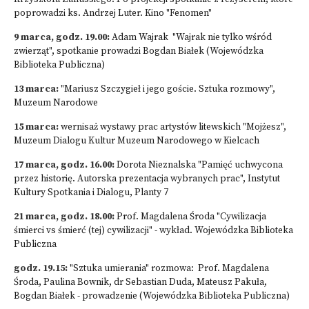
poprowadzi ks. Andrzej Luter. Kino "Fenomen"
9 marca, godz. 19.00:
Adam Wajrak "Wajrak nie tylko wśród
zwierząt", spotkanie prowadzi Bogdan Białek (Wojewódzka
Biblioteka Publiczna)
13 marca:
"Mariusz Szczygieł i jego goście. Sztuka rozmowy",
Muzeum Narodowe
15 marca:
wernisaż wystawy prac artystów litewskich "Mojżesz",
Muzeum Dialogu Kultur Muzeum Narodowego w Kielcach
17 marca, godz. 16.00:
Dorota Nieznalska "Pamięć uchwycona
przez historię. Autorska prezentacja wybranych prac", Instytut
Kultury Spotkania i Dialogu, Planty 7
21 marca, godz. 18.00:
Prof. Magdalena Środa "Cywilizacja
śmierci vs śmierć (tej) cywilizacji" - wykład. Wojewódzka Biblioteka
Publiczna
godz. 19.15:
"Sztuka umierania" rozmowa: Prof. Magdalena
Środa, Paulina Bownik, dr Sebastian Duda, Mateusz Pakuła,
Bogdan Białek - prowadzenie (Wojewódzka Biblioteka Publiczna)