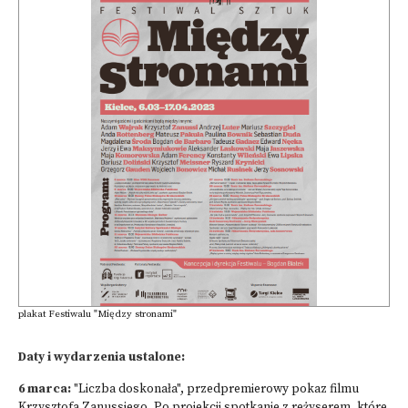
plakat Festiwalu "Między stronami"
Daty i wydarzenia ustalone:
6 marca:
"Liczba doskonała", przedpremierowy pokaz filmu
Krzysztofa Zanussiego. Po projekcji spotkanie z reżyserem, które