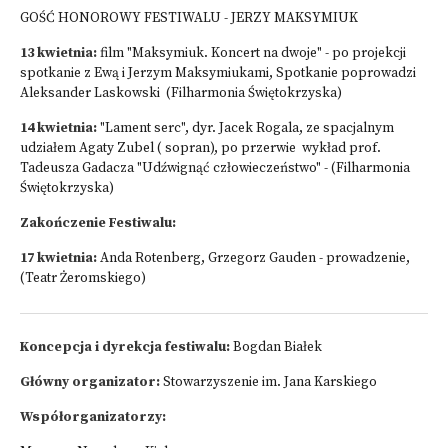
GOŚĆ HONOROWY FESTIWALU - JERZY MAKSYMIUK
13 kwietnia:
film "Maksymiuk. Koncert na dwoje" - po projekcji
spotkanie z Ewą i Jerzym Maksymiukami, Spotkanie poprowadzi
Aleksander Laskowski (Filharmonia Świętokrzyska)
14 kwietnia:
"Lament serc", dyr. Jacek Rogala, ze spacjalnym
udziałem Agaty Zubel ( sopran), po przerwie wykład prof.
Tadeusza Gadacza "Udźwignąć człowieczeństwo" - (Filharmonia
Świętokrzyska)
Zakończenie Festiwalu:
17 kwietnia:
Anda Rotenberg, Grzegorz Gauden - prowadzenie,
(Teatr Żeromskiego)
Koncepcja i dyrekcja festiwalu:
Bogdan Białek
Główny organizator:
Stowarzyszenie im. Jana Karskiego
Współorganizatorzy: