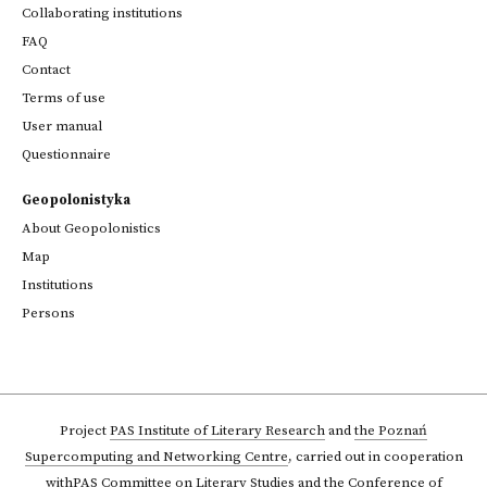
Collaborating institutions
FAQ
Contact
Terms of use
User manual
Questionnaire
Geopolonistyka
About Geopolonistics
Map
Institutions
Persons
Project
PAS Institute of Literary Research
and
the Poznań
Supercomputing and Networking Centre
,
carried out in cooperation
with
PAS Committee on Literary Studies
and the Conference of