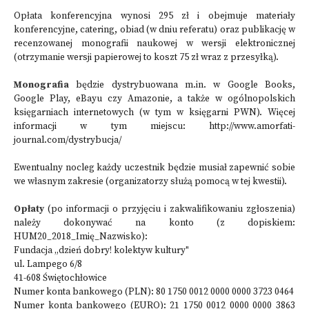
Opłata konferencyjna wynosi 295 zł i obejmuje materiały
konferencyjne, catering, obiad (w dniu referatu) oraz publikację w
recenzowanej monografii naukowej w wersji elektronicznej
(otrzymanie wersji papierowej to koszt 75 zł wraz z przesyłką).
Monografia
będzie dystrybuowana m.in. w Google Books,
Google Play, eBayu czy Amazonie, a także w ogólnopolskich
księgarniach internetowych (w tym w księgarni PWN). Więcej
informacji w tym miejscu:
http://www.amorfati-
journal.com/dystrybucja/
Ewentualny nocleg każdy uczestnik będzie musiał zapewnić sobie
we własnym zakresie (organizatorzy służą pomocą w tej kwestii).
Opłaty
(po informacji o przyjęciu i zakwalifikowaniu zgłoszenia)
należy dokonywać na konto (z dopiskiem:
HUM20_2018_Imię_Nazwisko):
Fundacja „dzień dobry! kolektyw kultury"
ul. Lampego 6/8
41-608 Świętochłowice
Numer konta bankowego (PLN): 80 1750 0012 0000 0000 3723 0464
Numer konta bankowego (EURO): 21 1750 0012 0000 0000 3863