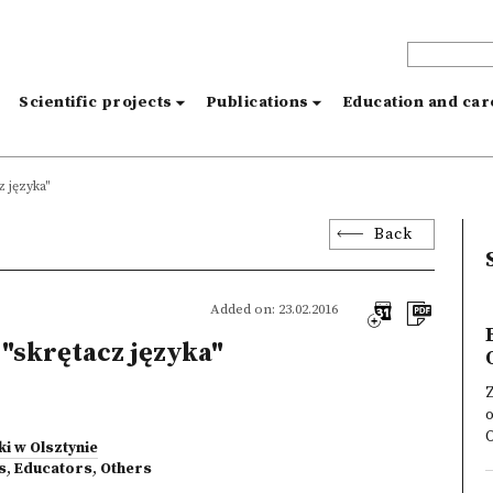
s
Scientific projects
Publications
Education and ca
z języka"
Back
Added on: 23.02.2016
 "skrętacz języka"
O
i w Olsztynie
s
,
Educators
,
Others