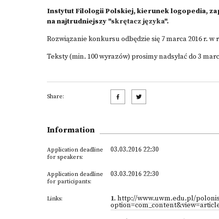
Instytut Filologii Polskiej, kierunek logopedia, 
na najtrudniejszy
"skrętacz języka".
Rozwiązanie konkursu odbędzie się 7 marca 2016 r. w
Teksty (min. 100 wyrazów) prosimy nadsyłać do 3 marca
Share:
Information
03.03.2016 22:30
Application deadline
for speakers:
03.03.2016 22:30
Application deadline
for participants:
1
.
http://www.uwm.edu.pl/poloni
Links:
option=com_content&view=articl