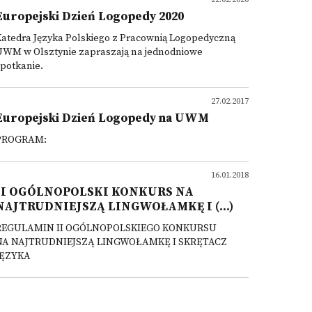
Europejski Dzień Logopedy 2020
Katedra Języka Polskiego z Pracownią Logopedyczną
UWM w Olsztynie zapraszają na jednodniowe
potkanie.
27.02.2017
Europejski Dzień Logopedy na UWM
PROGRAM:
16.01.2018
II OGÓLNOPOLSKI KONKURS NA
NAJTRUDNIEJSZĄ LINGWOŁAMKĘ I (...)
REGULAMIN II OGÓLNOPOLSKIEGO KONKURSU
NA NAJTRUDNIEJSZĄ LINGWOŁAMKĘ I SKRĘTACZ
JĘZYKA