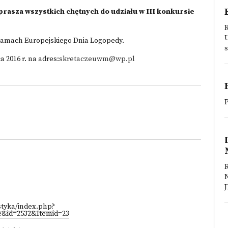
zaprasza wszystkich chętnych do udziału w III konkursie
 ramach Europejskiego Dnia Logopedy.
s
 2016 r. na adres:
skretaczeuwm@wp.pl
styka/index.php?
e&id=2532&Itemid=23