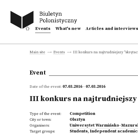
Events
What's new
Articles and interview
III konkurs na najtrudniejszy "skrętac
Main site
Events
Event
Date of the event:
07.03.2016 - 07.03.2016
III konkurs na najtrudniejszy
Competition
Type of the event:
Olsztyn
City or town:
Uniwersytet Warmińsko-Mazursk
Organisers:
Students
,
Independent academic
Target groups: