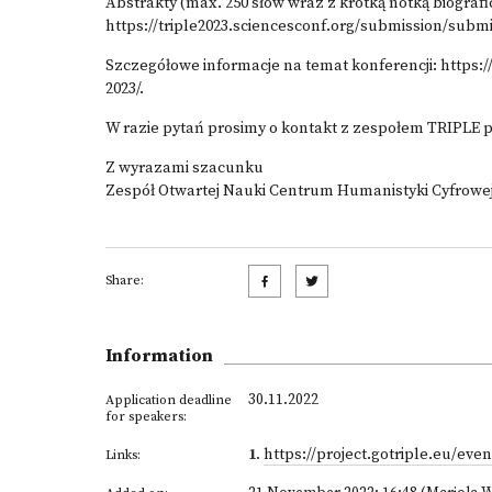
Abstrakty (max. 250 słów wraz z krótką notką biograf
https://triple2023.sciencesconf.org/submission/submi
Szczegółowe informacje na temat konferencji:
https:/
2023/
.
W razie pytań prosimy o kontakt z zespołem TRIPLE
Z wyrazami szacunku
Zespół Otwartej Nauki Centrum Humanistyki Cyfrowe
Share:
Information
30.11.2022
Application deadline
for speakers:
1
.
https://project.gotriple.eu/even
Links: