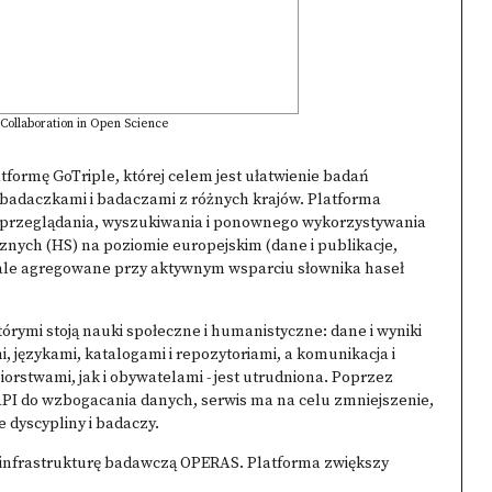
Collaboration in Open Science
latformę
GoTriple
, której celem jest ułatwienie badań
 badaczkami i badaczami z różnych krajów. Platforma
 przeglądania, wyszukiwania i ponownego wykorzystywania
nych (HS) na poziomie europejskim (dane i publikacje,
 stale agregowane przy aktywnym wsparciu słownika haseł
órymi stoją nauki społeczne i humanistyczne: dane i wyniki
 językami, katalogami i repozytoriami, a komunikacja i
rstwami, jak i obywatelami - jest utrudniona. Poprzez
API do wzbogacania danych, serwis ma na celu zmniejszenie,
e dyscypliny i badaczy.
z infrastrukturę badawczą OPERAS. Platforma zwiększy