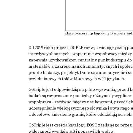
plakat konferencji Improving Discovery and 
Od 2019 roku projekt TRIPLE rozwija wielojęzyczną p
interdyscyplinarnych i wspieranie współpracy między
zapewnia użytkownikom centralny punkt dostępu do
materiałów z zakresu nauk humanistycznych i społecz
profile badaczy, projekty). Dane są automatycznie i
przedmiotowych i słów kluczowych w 11 językach.
GoTriple jest odpowiedzią na pilne wyzwania, przed kt
badań są rozproszone pomiędzy różnymi dyscyplinami,
współpraca - zarówno między naukowcami, przedsiębio
udostępnienie wielojęzycznego słownika i otwartego 
a docelowo zniesienie granic, które oddzielają od siebi
GoTriple jest częścią katalogu EOSC zasilanego prze
widoczność wyników HS i poprawi ich wpływ.