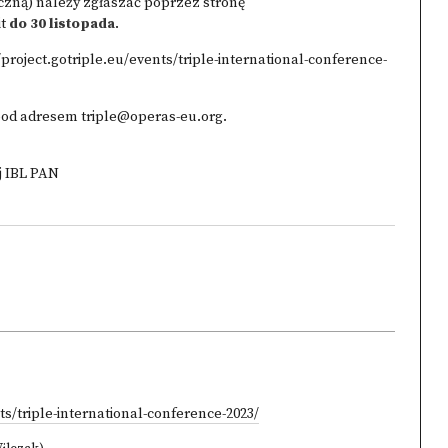
iczną) należy zgłaszać poprzez stronę
t
do 30 listopada
.
/project.gotriple.eu/events/triple-international-conference-
 pod adresem
triple@operas-eu.org
.
j IBL PAN
ts/triple-international-conference-2023/