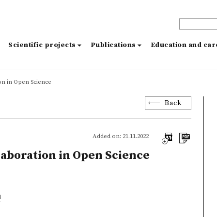
s
Scientific projects
Publications
Education and ca
on in Open Science
Back
Added on: 21.11.2022
aboration in Open Science
N