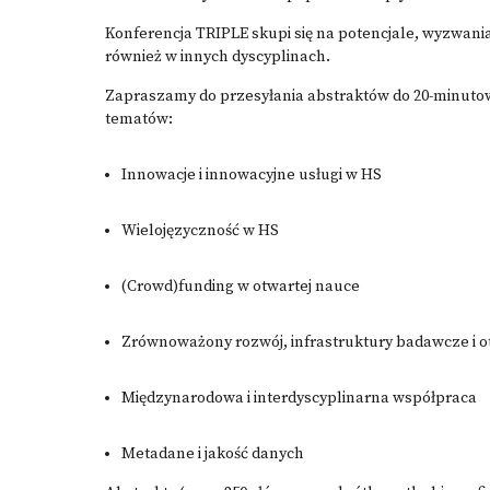
Konferencja TRIPLE skupi się na potencjale, wyzwania
również w innych dyscyplinach.
Zapraszamy do przesyłania abstraktów do 20-minutow
tematów:
Innowacje i innowacyjne usługi w HS
Wielojęzyczność w HS
(Crowd)funding w otwartej nauce
Zrównoważony rozwój, infrastruktury badawcze i 
Międzynarodowa i interdyscyplinarna współpraca
Metadane i jakość danych