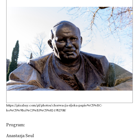
https://pixabay.com/pl/photos/chorwacja-rijeka-papie%C5%BC-
ko%C5%9Bci%C3%B3%C5%82-1952708/
Program:
Anastazja Seul