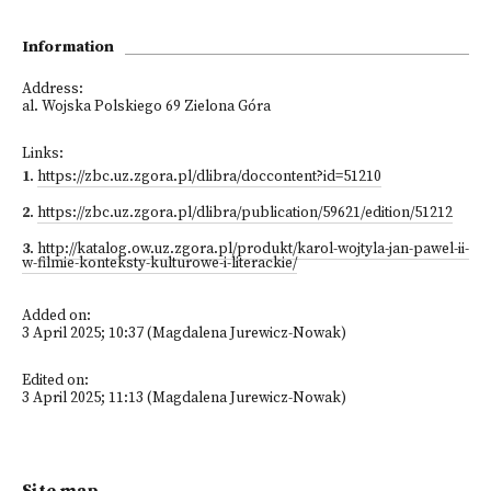
Information
Address:
al. Wojska Polskiego 69 Zielona Góra
Links:
1
.
https://zbc.uz.zgora.pl/dlibra/doccontent?id=51210
2
.
https://zbc.uz.zgora.pl/dlibra/publication/59621/edition/51212
3
.
http://katalog.ow.uz.zgora.pl/produkt/karol-wojtyla-jan-pawel-ii-
w-filmie-konteksty-kulturowe-i-literackie/
Added on:
3 April 2025; 10:37 (Magdalena Jurewicz-Nowak)
Edited on:
3 April 2025; 11:13 (Magdalena Jurewicz-Nowak)