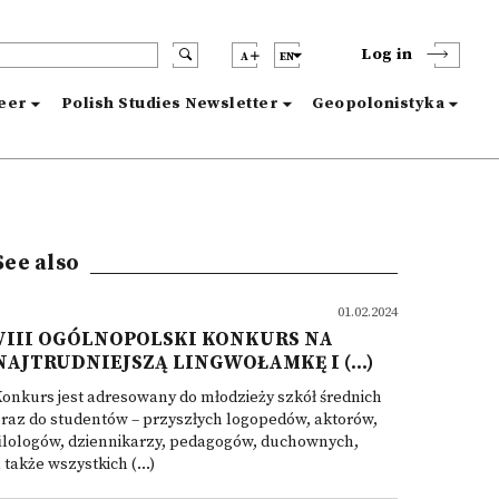
Log in
A
EN
reer
Polish Studies Newsletter
Geopolonistyka
See also
01.02.2024
VIII OGÓLNOPOLSKI KONKURS NA
NAJTRUDNIEJSZĄ LINGWOŁAMKĘ I (...)
onkurs jest adresowany do młodzieży szkół średnich
raz do studentów – przyszłych logopedów, aktorów,
ilologów, dziennikarzy, pedagogów, duchownych,
 także wszystkich (...)