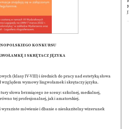
NOPOLSKIEGO KONKURSU
GWOŁAMKĘ I SKRĘTACZ JĘZYKA
ych (klasy IV-VIII) i średnich do pracy nad estetyką słowa
względem wymowy lingwołamek i skrętaczy języka.
tury słowa brzmiącego ze sceny: szkolnej, medialnej,
ówno tej profesjonalnej, jak i amatorskiej.
i wyraziste mówienie i dbanie o nieskazitelny wizerunek