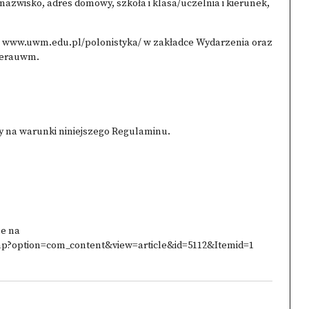
nazwisko, adres domowy, szkoła i klasa/uczelnia i kierunek,
 www.uwm.edu.pl/polonistyka/ w zakładce Wydarzenia oraz
ferauwm.
y na warunki niniejszego Regulaminu.
ne na
php?option=com_content&view=article&id=5112&Itemid=1