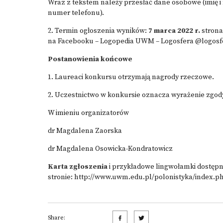
Wraz z tekstem należy przesłać dane osobowe (imię i 
numer telefonu).
2. Termin ogłoszenia wyników:
7 marca 2022 r.
strona
na Facebooku – Logopedia UWM – Logosfera @logos
Postanowienia końcowe
1. Laureaci konkursu otrzymają nagrody rzeczowe.
2. Uczestnictwo w konkursie oznacza wyrażenie zgod
W imieniu organizatorów
dr Magdalena Zaorska
dr Magdalena Osowicka-Kondratowicz
Karta zgłoszenia
i przykładowe lingwołamki dostęp
stronie: http://www.uwm.edu.pl/polonistyka/index.
Share: