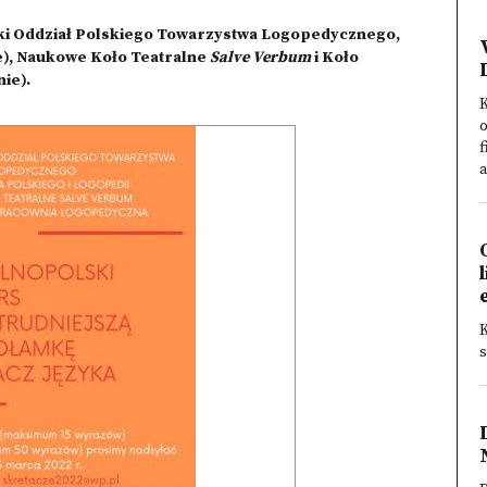
i Oddział Polskiego Towarzystwa Logopedycznego,
e), Naukowe Koło Teatralne
Salve Verbum
i Koło
ie).
K
o
f
a
K
s