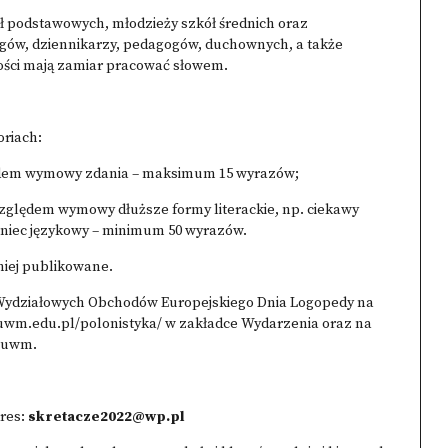
ół podstawowych, młodzieży szkół średnich oraz
ogów, dziennikarzy, pedagogów, duchownych, a także
łości mają zamiar pracować słowem.
oriach:
lędem wymowy zdania – maksimum 15 wyrazów;
względem wymowy dłuższe formy literackie, np. ciekawy
aniec językowy – minimum 50 wyrazów.
niej publikowane.
 Wydziałowych Obchodów Europejskiego Dnia Logopedy na
uwm.edu.pl/polonistyka/ w zakładce Wydarzenia oraz na
auwm.
res:
skretacze2022@wp.pl