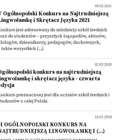
05.02.2021
V Ogólnopolski Konkurs na Najtrudniejszą
Lingwołamkę i Skrętacz Języka 2021
onkurs jest adresowany do młodzieży szkół średnich
raz do studentów – przyszłych logopedów, aktorów,
ilologów, dziennikarzy, pedagogów, duchownych,
 także wszystkich (...)
02.02.2020
Ogólnopolski konkurs na najtrudniejszą
lingwołamkę i skrętacz języka - czwarta
edycja
onkurs preznaczony jest dla uczniów szkół średnich i
tudentów z całej Polski.
16.01.2018
II OGÓLNOPOLSKI KONKURS NA
NAJTRUDNIEJSZĄ LINGWOŁAMKĘ I (...)