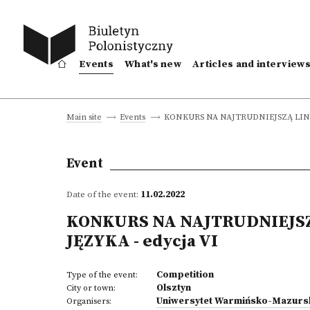
Events
What's new
Articles and interview
KONKURS NA NAJTRUDNIEJSZĄ LING
Main site
Events
Event
Date of the event:
11.02.2022
KONKURS NA NAJTRUDNIEJS
JĘZYKA - edycja VI
Competition
Type of the event:
Olsztyn
City or town:
Uniwersytet Warmińsko-Mazursk
Organisers: