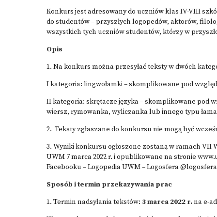
Konkurs jest adresowany do uczniów klas IV-VIII szk
do studentów – przyszłych logopedów, aktorów, filol
wszystkich tych uczniów studentów, którzy w przysz
Opis
1. Na konkurs można przesyłać teksty w dwóch kateg
I kategoria: lingwołamki – skomplikowane pod wzg
II kategoria: skrętacze języka – skomplikowane pod 
wiersz, rymowanka, wyliczanka lub innego typu łam
2. Teksty zgłaszane do konkursu nie mogą być wcześ
3. Wyniki konkursu ogłoszone zostaną w ramach VII
UWM 7 marca 2022 r. i opublikowane na stronie www.
Facebooku – Logopedia UWM – Logosfera @logosfer
Sposób i termin przekazywania prac
1. Termin nadsyłania tekstów:
3 marca 2022 r.
na e-ad