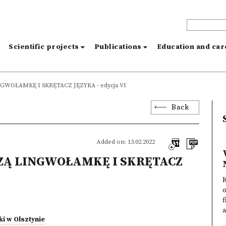
s
Scientific projects
Publications
Education and ca
WOŁAMKĘ I SKRĘTACZ JĘZYKA - edycja VI
Back
Added on: 13.02.2022
ZĄ LINGWOŁAMKĘ I SKRĘTACZ
K
o
f
a
i w Olsztynie