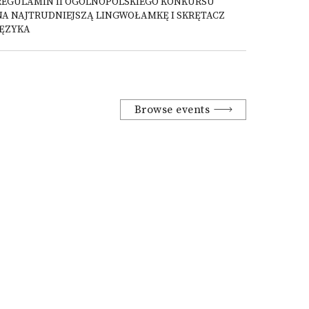
REGULAMIN II OGÓLNOPOLSKIEGO KONKURSU
NA NAJTRUDNIEJSZĄ LINGWOŁAMKĘ I SKRĘTACZ
JĘZYKA
Browse events