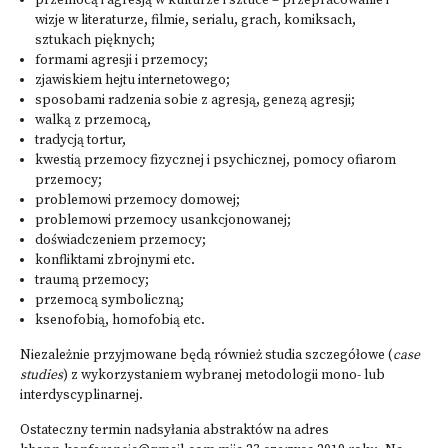
przemocą i agresją w kulturze i sztuce – przepracowanie i
wizje w literaturze, filmie, serialu, grach, komiksach,
sztukach pięknych;
formami agresji i przemocy;
zjawiskiem hejtu internetowego;
sposobami radzenia sobie z agresją, genezą agresji;
walką z przemocą,
tradycją tortur,
kwestią przemocy fizycznej i psychicznej, pomocy ofiarom
przemocy;
problemowi przemocy domowej;
problemowi przemocy usankcjonowanej;
doświadczeniem przemocy;
konfliktami zbrojnymi etc.
traumą przemocy;
przemocą symboliczną;
ksenofobią, homofobią etc.
Niezależnie przyjmowane będą również studia szczegółowe (
case
studies
) z wykorzystaniem wybranej metodologii mono- lub
interdyscyplinarnej.
Ostateczny termin nadsyłania abstraktów na adres