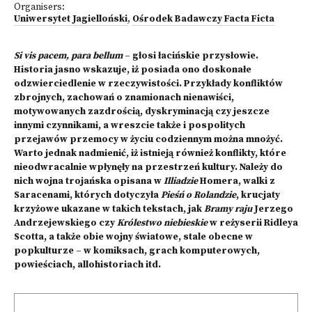
Organisers:
Uniwersytet Jagielloński
,
Ośrodek Badawczy Facta Ficta
Si vis pacem, para bellum
– głosi łacińskie przysłowie.
Historia jasno wskazuje, iż posiada ono doskonałe
odzwierciedlenie w rzeczywistości. Przykłady konfliktów
zbrojnych, zachowań o znamionach nienawiści,
motywowanych zazdrością, dyskryminacją czy jeszcze
innymi czynnikami, a wreszcie także i pospolitych
przejawów przemocy w życiu codziennym można mnożyć.
Warto jednak nadmienić, iż istnieją również konflikty, które
nieodwracalnie wpłynęły na przestrzeń kultury. Należy do
nich wojna trojańska opisana w
Illiadzie
Homera, walki z
Saracenami, których dotyczyła
Pieśń o Rolandzie
, krucjaty
krzyżowe ukazane w takich tekstach, jak
Bramy raju
Jerzego
Andrzejewskiego czy
Królestwo niebieskie
w reżyserii Ridleya
Scotta, a także obie wojny światowe, stale obecne w
popkulturze – w komiksach, grach komputerowych,
powieściach, allohistoriach itd.