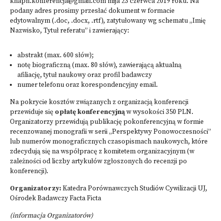
khapn.konferencja@gmail.com
mija 23 czerwca 2019 roku. Na
podany adres prosimy przesłać dokument w formacie
edytowalnym (.doc, .docx, .rtf), zatytułowany wg schematu „Imię
Nazwisko, Tytuł referatu” i zawierający:
abstrakt (max. 600 słów);
notę biograficzną (max. 80 słów), zawierającą aktualną
afiliację, tytuł naukowy oraz profil badawczy
numer telefonu oraz korespondencyjny email.
Na pokrycie kosztów związanych z organizacją konferencji
przewiduje się
opłatę konferencyjną
w wysokości 350 PLN.
Organizatorzy przewidują publikację pokonferencyjną w formie
recenzowanej monografii w serii „Perspektywy Ponowoczesności”
lub numerów monograficznych czasopismach naukowych, które
zdecydują się na współpracę z komitetem organizacyjnym (w
zależności od liczby artykułów zgłoszonych do recenzji po
konferencji).
Organizatorzy:
Katedra Porównawczych Studiów Cywilizacji UJ,
Ośrodek Badawczy Facta Ficta
(informacja Organizatorów)