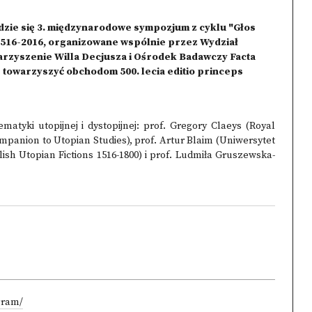
dzie się 3. międzynarodowe sympozjum z cyklu "Głos
 1516-2016, organizowane wspólnie przez Wydział
arzyszenie Willa Decjusza i Ośrodek Badawczy Facta
 towarzyszyć obchodom 500. lecia editio princeps
atyki utopijnej i dystopijnej: prof. Gregory Claeys (Royal
panion to Utopian Studies), prof. Artur Blaim (Uniwersytet
ish Utopian Fictions 1516-1800) i prof. Ludmiła Gruszewska-
gram/