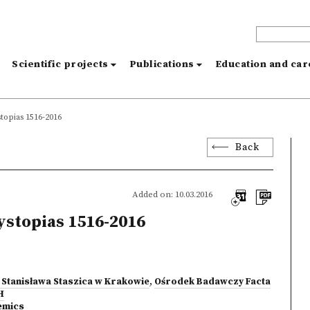
s
Scientific projects
Publications
Education and ca
opias 1516-2016
Back
Added on: 10.03.2016
ystopias 1516-2016
 Stanisława Staszica w Krakowie
,
Ośrodek Badawczy Facta
H
emics