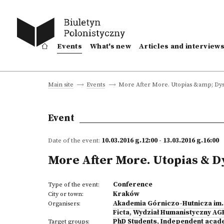
Events
What's new
Articles and interview
More After More. Utopias &amp; Dyst
Main site
Events
Event
Date of the event:
10.03.2016 g.12:00 - 13.03.2016 g.16:00
More After More. Utopias & D
Conference
Type of the event:
Kraków
City or town:
Akademia Górniczo-Hutnicza im.
Organisers:
Ficta
,
Wydział Humanistyczny AG
PhD Students
,
Independent acad
Target groups: