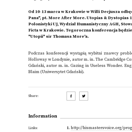
Od 10-13 marca w Krakowie w Willi Decjusza odbę
Pana", pt. More After More. Utopias & Dystopias
Polonistyki UJ, Wydział Humanistyczny AGH, Stow
Ficta w Krakowie. Tegoroczna konferencja będzie
"Utopii" sir Thomasa More'a.
Podczas konferencji wystąpią wybitni znawcy problem
Holloway w Londynie, autor m. in. The Cambridge Com
Gdański, autor m. in. Gazing in Useless Wonder. Engl
Blaim (Uniwersytet Gdański).
Share:
Information
1
.
http://hismastersvoice.org/pro
Links: