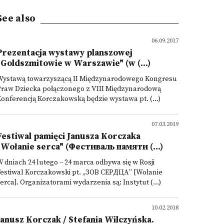
See also
06.09.2017
Prezentacja wystawy planszowej
"Goldszmitowie w Warszawie" (w (...)
Wystawą towarzyszącą II Międzynarodowego Kongresu
Praw Dziecka połączonego z VIII Międzynarodową
onferencją Korczakowską będzie wystawa pt. (...)
07.03.2019
Festiwal pamięci Janusza Korczaka
"Wołanie serca" (Фестиваль памяти (...)
 dniach 24 lutego – 24 marca odbywa się w Rosji
Festiwal Korczakowski pt. „ЗОВ СЕРДЦА” [Wołanie
erca]. Organizatorami wydarzenia są: Instytut (...)
10.02.2018
Janusz Korczak / Stefania Wilczyńska.