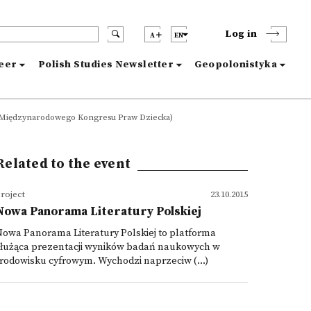
Log in
A
EN
reer
Polish Studies Newsletter
Geopolonistyka
ch Międzynarodowego Kongresu Praw Dziecka)
Related to the event
roject
23.10.2015
Nowa Panorama Literatury Polskiej
owa Panorama Literatury Polskiej to platforma
służąca prezentacji wyników badań naukowych w
rodowisku cyfrowym. Wychodzi naprzeciw (...)