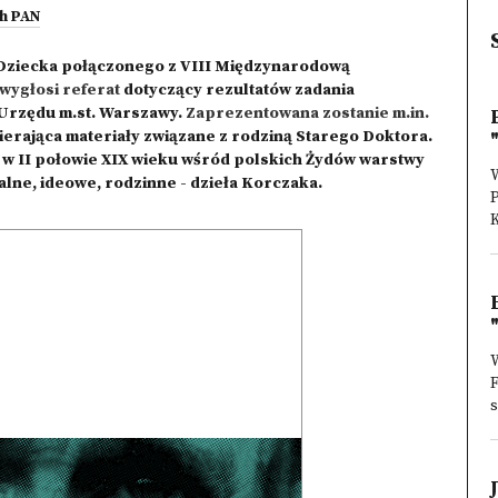
ch PAN
ziecka połączonego z VIII Międzynarodową
wygłosi referat
dotyczący rezultatów zadania
 Urzędu
m.st
. Warszawy.
Zaprezentowana zostanie m.in.
erająca materiały związane z rodziną Starego Doktora.
ę w II połowie XIX wieku wśród polskich Żydów warstwy
ualne, ideowe, rodzinne - dzieła Korczaka.
K
W
s