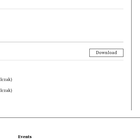
Download
ilczak)
ilczak)
Events