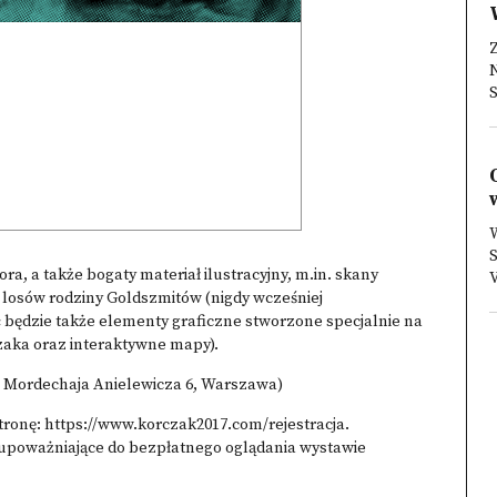
S
W
S
ora, a także bogaty materiał ilustracyjny, m.in. skany
V
osów rodziny Goldszmitów (nigdy wcześniej
ć będzie także elementy graficzne stworzone specjalnie na
zaka oraz interaktywne mapy).
l. Mordechaja Anielewicza 6, Warszawa)
tronę:
https://www.korczak2017.com/rejestracja
.
 upoważniające do bezpłatnego oglądania wystawie