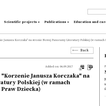
s
Scientific projects
Publications
Education and ca
enie Janusza Korczaka" na stronie Nowej Panoramy Literatury Polskiej (w rama
Back
P
Added on: 06.09.2017
j "Korzenie Janusza Korczaka" na
N
atury Polskiej (w ramach
Praw Dziecka)
ś