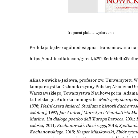
fragment plakatu wydarzenia
Prelekcja będzie ogólnodostępna i transmitowana na
https://eu.bbcollab.com/guest/6291f8cfb0df4fb39cfb
Alina Nowicka-Jeżowa
, profesor zw. Uniwersytetu W
komparatystka. Członek czynny Polskiej Akademii U
Warszawskiego, Towarzystwa Naukowego im. Adama Mi
Lubelskiego. Autorka monografii:
Madrygały staropolsk
1978;
Pieśni czasu śmierci. Studium z historii duchowoś
żałobnej
, 1992;
Jan Andrzej Morsztyn i Giambattista Ma
Marino. Un dialogo poetico dell´Europa Barocca
, 2001;
całości
,
2011
; Kochanowski. Dieci saggi
, 2018;
Spotkania
Kochanowskiego,
2019;
Kasper Miaskowski, Zbiór ryt