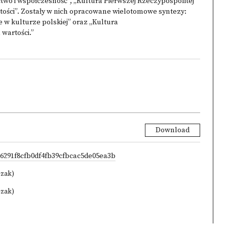
wo i współczesność”, „Kultura Pierwszej Rzeczypospolitej
ości”. Zostały w nich opracowane wielotomowe syntezy:
w kulturze polskiej” oraz „Kultura
wartości.”
Download
/6291f8cfb0df4fb39cfbcac5de05ea3b
czak)
czak)