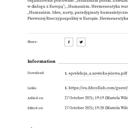
organizowała pracownie: „Humanizm polski. Dziedzict
w dialogu z Europą”; „Humanizm. Hermeneutyka wart
„Humanizm. Idee, nurty, paradygmaty humanistyczne 
Pierwszej
Rzeczypospolitej w Europie. Hermeneutyka 
Share:
Information
Download:
1
.
eprelekcja_a.nowicka-jeżowa.pdf
1
.
https://eu.bbcollab.com/guest
Links:
27 October 2021; 19:19 (Mariola Wil
Added on:
27 October 2021; 19:20 (Mariola Wil
Edited on: