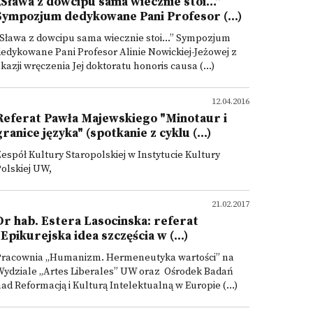
„Sława z dowcipu sama wiecznie stoi…”
Sympozjum dedykowane Pani Profesor (...)
„Sława z dowcipu sama wiecznie stoi…” Sympozjum
edykowane Pani Profesor Alinie Nowickiej-Jeżowej z
kazji wręczenia Jej doktoratu honoris causa (...)
12.04.2016
Referat Pawła Majewskiego "Minotaur i
granice języka" (spotkanie z cyklu (...)
espół Kultury Staropolskiej w Instytucie Kultury
olskiej UW,
21.02.2017
Dr hab. Estera Lasocinska: referat
"Epikurejska idea szczęścia w (...)
Pracownia „Humanizm. Hermeneutyka wartości” na
Wydziale „Artes Liberales” UW oraz Ośrodek Badań
ad Reformacją i Kulturą Intelektualną w Europie (...)