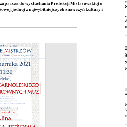
 zaprasza do wysłuchania Prelekcji Mistrzowskiej o
owej, jednej z najwybitniejszych znawczyń kultury i
d
o
Z
P
n