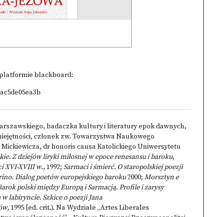
 platformie blackboard:
cac5de05ea3b
arszawskiego, badaczka kultury i literatury epok dawnych,
miejętności, członek zw. Towarzystwa Naukowego
ckiewicza, dr honoris causa Katolickiego Uniwersytetu
ie. Z dziejów liryki miłosnej w epoce renesansu i baroku
,
ci XVI-XVIII w
., 1992;
Sarmaci i śmierć. O staropolskiej poezji
rino. Dialog poetów europejskiego baroku
2000;
Morsztyn e
Barok polski między Europą i Sarmacją. Profile i zarysy
 w labiryncie. Szkice o poezji Jana
mów
, 1995 [ed. crit.). Na Wydziale
„Artes Liberales