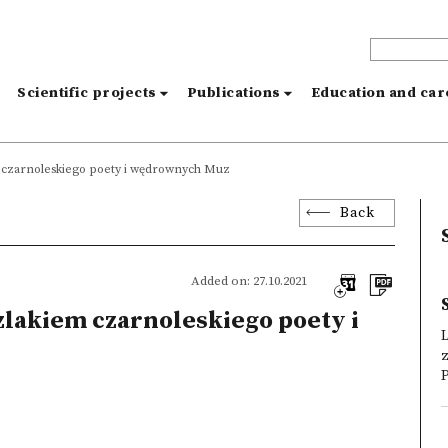
s
Scientific projects
Publications
Education and ca
m czarnoleskiego poety i wędrownych Muz
Back
Added on: 27.10.2021
zlakiem czarnoleskiego poety i
z
P