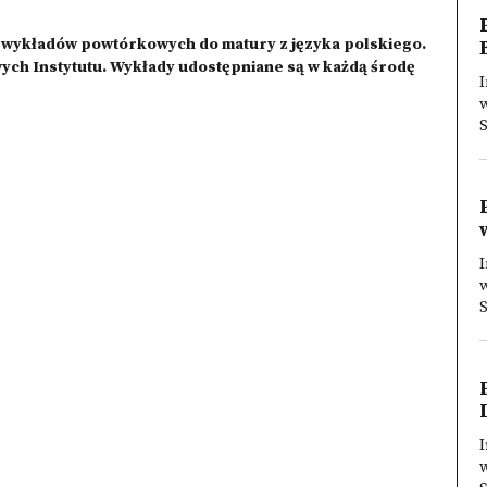
ię wykładów powtórkowych do matury z języka polskiego.
h Instytutu. Wykłady udostępniane są w każdą środę
I
S
I
S
I