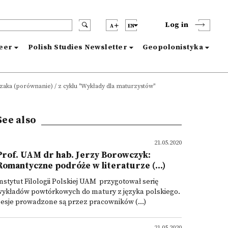
Log in
A
EN
reer
Polish Studies Newsletter
Geopolonistyka
czaka (porównanie) / z cyklu "Wykłady dla maturzystów"
See also
21.05.2020
Prof. UAM dr hab. Jerzy Borowczyk:
Romantyczne podróże w literaturze (...)
nstytut Filologii Polskiej UAM przygotował serię
wykładów powtórkowych do matury z języka polskiego.
esje prowadzone są przez pracowników (...)
21.05.2020