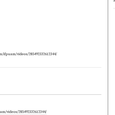
S
m/ifpuam/videos/285492332612344/
am/videos/285492332612344/