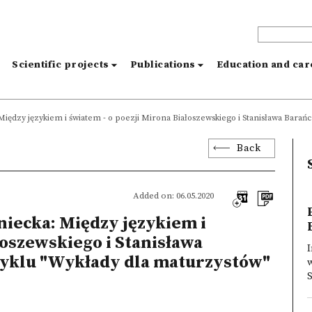
s
Scientific projects
Publications
Education and ca
Między językiem i światem - o poezji Mirona Białoszewskiego i Stanisława Barań
Back
Added on: 06.05.2020
niecka: Między językiem i
łoszewskiego i Stanisława
I
cyklu "Wykłady dla maturzystów"
S