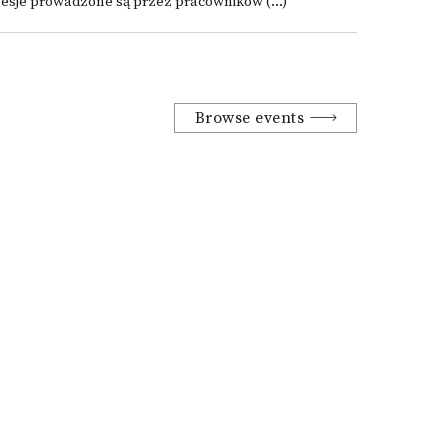
esje prowadzone są przez pracowników (...)
Browse events