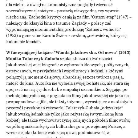
dla wielu – z uwagi na komunistyczne poglądy i wierność
socrealistycznej estetyce – postacią niewygodną czy wprost
niechcianą. Zachodni krytycy cenią ją za film "Ostatni etap" (1947) –
należący do klasyki kina o traumie Zagłady – polscy zaś
wypominają jej monumentalną produkcję "Żołnierz wolności"
(1953) o generalne Karolu Świerczewskim, „człowieku, który się
kulom nie kłaniał”.
W fascynującej książce "Wanda Jakubowska. Od nowa" (2015)
Monika Talarczyk-Gubała
szuka klucza do twórczości
Jakubowskiej w jej biografii: w wyborach ideowych, politycznych,
estetycznych, w przyjaźniach i współpracy z ludźmi, z którymi
połączył ją moment dziejowy, a bardziej jeszcze twórcza pasja,
miłość do kina. Autorka nie wybiela swojej bohaterki, ale stara się
spojrzeć na nią i jej dorobek z empatią i szacunkiem. Sięgając po
metodę biograficzną, spogląda na filmy Jakubowskiej nie jako na
propagandowe agitki, ale teksty intymne, wyrastające z osobistych
przeżyć i przekonań reżyserki. Talarczyk-Gubała „odzyskuje”
Jakubowską jednak nie tylko jako reżyserkę (w tym ikonę kina
kobiet), ale także wychowawczynię kolejnych pokoleń filmowców,
współorganizatorkę życia kulturalnego w powojennej Polsce, a
wreszcie jako kobietę walczącą o swą podmiotowość w