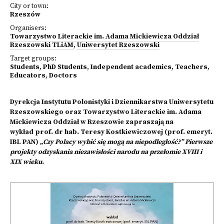
City or town:
Rzeszów
Organisers:
Towarzystwo Literackie im. Adama Mickiewicza Oddział
Rzeszowski TLiAM
,
Uniwersytet Rzeszowski
Target groups:
Students
,
PhD Students
,
Independent academics
,
Teachers
,
Educators
,
Doctors
Dyrekcja Instytutu Polonistyki i Dziennikarstwa Uniwersytetu
Rzeszowskiego oraz Towarzystwo Literackie im. Adama
Mickiewicza Oddział w Rzeszowie zapraszają na
wykład prof. dr hab. Teresy Kostkiewiczowej (prof. emeryt.
IBL PAN)
„Czy Polacy wybić się mogą na niepodległość?” Pierwsze
projekty odzyskania niezawisłości narodu na przełomie XVIII i
XIX wieku
.