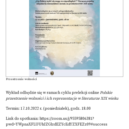
Przestrzenie wolności
Wykład odbędzie się w ramach cyklu prelekcji online
Polskie
przestrzenie wolności i ich reprezentacje w literaturze XIX wieku
Termin: 17.10.2022 r. (poniedziałek), godz. 18.00
Link do spotkania:
https://zoom.us/j/95595806381?
pwd=YWpnaXFLUUhIZGlzdEZYcEdYZXFEZz09#success