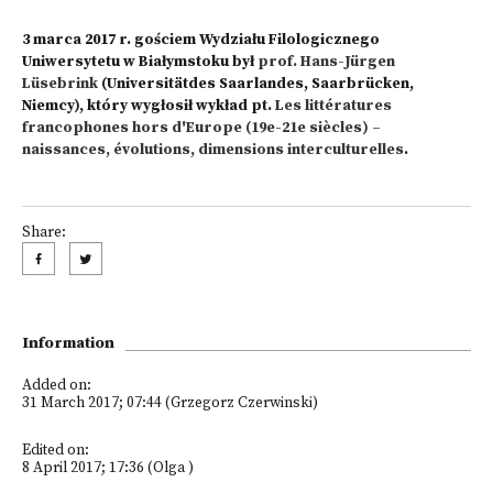
3 marca 2017 r. gościem Wydziału Filologicznego
Uniwersytetu w Białymstoku był
prof. Hans-Jürgen
Lüsebrink
(Universitätdes Saarlandes, Saarbrücken,
Niemcy), który wygłosił wykład pt.
Les littératures
francophones hors d'Europe (19e-21e siècles) –
naissances, évolutions, dimensions interculturelles
.
Share:
Information
Added on:
31 March 2017; 07:44 (Grzegorz Czerwinski)
Edited on:
8 April 2017; 17:36 (Olga )