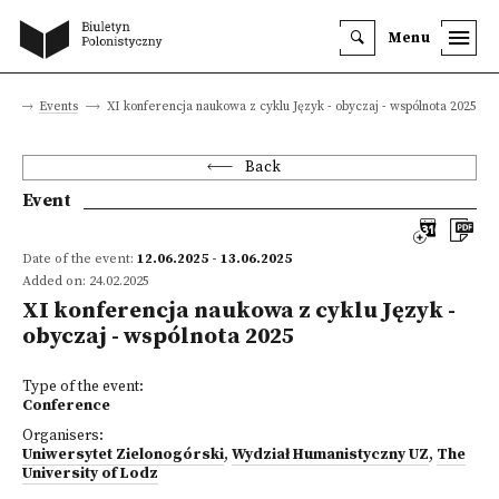
Menu
te
Events
XI konferencja naukowa z cyklu Język - obyczaj - wspólnota 2025
Back
Event
Date of the event:
12.06.2025 - 13.06.2025
Added on: 24.02.2025
XI konferencja naukowa z cyklu Język -
obyczaj - wspólnota 2025
Type of the event:
Conference
Organisers:
Uniwersytet Zielonogórski
,
Wydział Humanistyczny UZ
,
The
University of Lodz