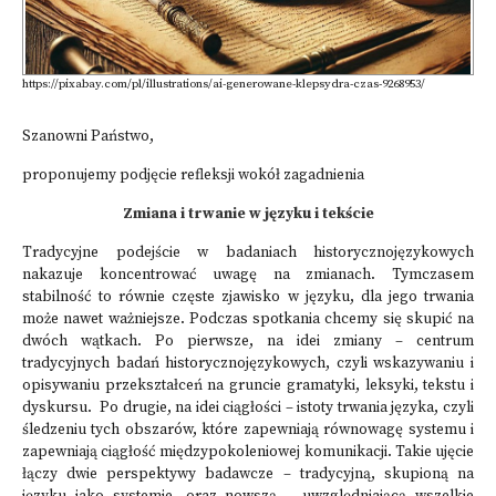
https://pixabay.com/pl/illustrations/ai-generowane-klepsydra-czas-9268953/
Szanowni Państwo,
proponujemy podjęcie refleksji wokół zagadnienia
Zmiana i trwanie w języku i tekście
Tradycyjne podejście w badaniach historycznojęzykowych
nakazuje koncentrować uwagę na zmianach. Tymczasem
stabilność to równie częste zjawisko w języku, dla jego trwania
może nawet ważniejsze. Podczas spotkania chcemy się skupić na
dwóch wątkach. Po pierwsze, na idei zmiany – centrum
tradycyjnych badań historycznojęzykowych, czyli wskazywaniu i
opisywaniu przekształceń na gruncie gramatyki, leksyki, tekstu i
dyskursu. Po drugie, na idei ciągłości – istoty trwania języka, czyli
śledzeniu tych obszarów, które zapewniają równowagę systemu i
zapewniają ciągłość międzypokoleniowej komunikacji. Takie ujęcie
łączy dwie perspektywy badawcze – tradycyjną, skupioną na