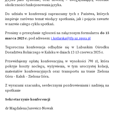
języku jako systemie, oraz nowszą – uwzględniającą wszelkie
okoliczności funkcjonowania języka.
Do udziału w konferencji zapraszamy tych z Państwa, których
inspiruje zarówno temat wiodący spotkania, jak i pojęcia zawarte
w nazwie całego cyklu spotkań.
Prosimy o przesyłanie zgłoszeń na załączonym formularzu
do 15
marca
2025 r.
pod adresem:
i.kotlarska@ifp.uz.zgora.pl
Tegoroczna konferencja odbędzie się w Lubuskim Ośrodku
Doradztwa Rolniczego w Kalsku w dniach 12-13 czerwca 2025 r.
Przewidujemy opłatę konferencyjną w wysokości 790 zł, która
pokryje koszty noclegu, wyżywienia, w tym uroczystej kolacji,
materiałów konferencyjnych oraz transportu na trasie Zielona
Góra – Kalsk – Zielona Góra.
Z wyrazami szacunku, serdecznymi pozdrowieniami i nadzieją na
spotkanie
Sekretarzynie konferencji
dr Magdalena Jurewicz-Nowak