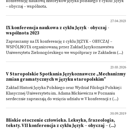
konferencję naukową historyków języka polskiego z cyklu: Język
– obyczaj – wspólnota.
27.04.2023
IX konferencja naukowa z cyklu Język - obyczaj -
wspólnota 2023
Zapraszamy na IX konferencję z cyklu JĘZYK – OBYCZAJ –
WSPÓLNOTA organizowaną przez Zakład Językoznawstwa
Uniwersytetu Zielonogórskiego we współpracy ze Zakładem (...)
23.03.2026
V Staropolskie Spotkania Językoznawcze „Mechanizmy
zmian gramatycznych w języku staropolskim”
Zakład Historii Języka Polskiego oraz Wydział Filologii Polskiej i
Klasycznej Uniwersytetu im. Adama Mickiewicza w Poznaniu
serdecznie zapraszają do wzięcia udziału w V konferencji z (...)
30.09.2019
Bliskie otoczenie człowieka. Leksyka, frazeologia,
teksty. VII konferencja z cyklu Język – obyczaj – (...)