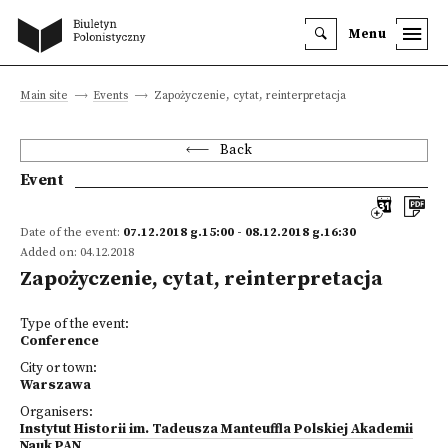
Menu
Main site
Events
Zapożyczenie, cytat, reinterpretacja
Back
Event
Date of the event:
07.12.2018 g.15:00 - 08.12.2018 g.16:30
Added on: 04.12.2018
Zapożyczenie, cytat, reinterpretacja
Type of the event:
Conference
City or town:
Warszawa
Organisers:
Instytut Historii im. Tadeusza Manteuffla Polskiej Akademii
Nauk PAN