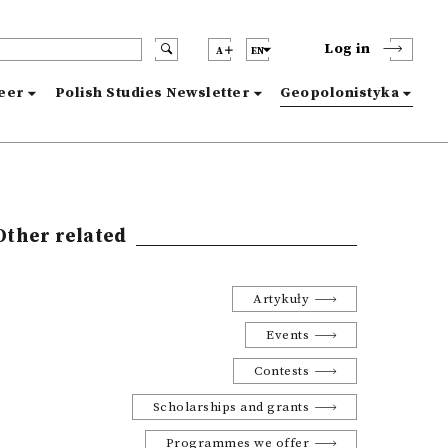
Log in
A
EN
reer
Polish Studies Newsletter
Geopolonistyka
Other related
Artykuły
Events
Contests
Scholarships and grants
Programmes we offer