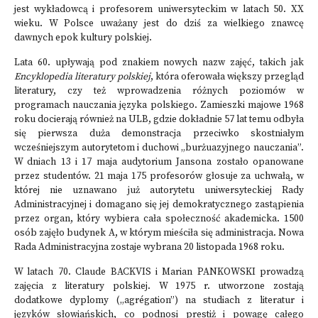
jest wykładowcą i profesorem uniwersyteckim w latach 50. XX
wieku. W Polsce uważany jest do dziś za wielkiego znawcę
dawnych epok kultury polskiej.
Lata 60. upływają pod znakiem nowych nazw zajęć, takich jak
Encyklopedia literatury polskiej
, która oferowała większy przegląd
literatury, czy też wprowadzenia różnych poziomów w
programach nauczania języka polskiego. Zamieszki majowe 1968
roku docierają również na ULB, gdzie dokładnie 57 lat temu odbyła
się pierwsza duża demonstracja przeciwko skostniałym
wcześniejszym autorytetom i duchowi „burżuazyjnego nauczania”.
W dniach 13 i 17 maja audytorium Jansona zostało opanowane
przez studentów. 21 maja 175 profesorów głosuje za uchwałą, w
której nie uznawano już autorytetu uniwersyteckiej Rady
Administracyjnej i domagano się jej demokratycznego zastąpienia
przez organ, który wybiera cała społeczność akademicka. 1500
osób zajęło budynek A, w którym mieściła się administracja. Nowa
Rada Administracyjna zostaje wybrana 20 listopada 1968 roku.
W latach 70. Claude BACKVIS i Marian PANKOWSKI prowadzą
zajęcia z literatury polskiej. W 1975 r. utworzone zostają
dodatkowe dyplomy („agrégation”) na studiach z literatur i
języków słowiańskich, co podnosi prestiż i powagę całego