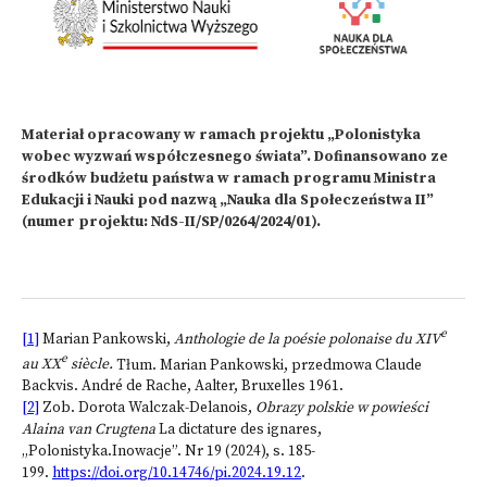
Materiał opracowany w ramach projektu „Polonistyka
wobec wyzwań współczesnego świata”. Dofinansowano ze
środków budżetu państwa w ramach programu Ministra
Edukacji i Nauki pod nazwą „Nauka dla Społeczeństwa II”
(numer projektu: NdS-II/SP/0264/2024/01).
e
[1]
Marian Pankowski,
Anthologie de la poésie polonaise du XIV
e
au XX
siècle.
Tłum. Marian Pankowski, przedmowa Claude
Backvis. André de Rache, Aalter, Bruxelles 1961.
[2]
Zob. Dorota Walczak-Delanois,
Obrazy polskie w powieści
Alaina van Crugtena
La dictature des ignares,
„Polonistyka.Inowacje”. Nr 19 (2024), s. 185-
199.
https://doi.org/10.14746/pi.2024.19.12
.