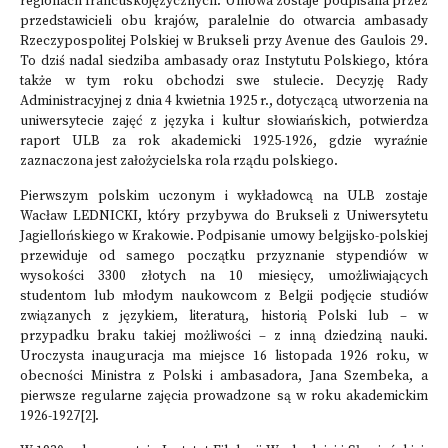
regionach francuskojęzycznych. Umowa zostaje podpisana przez
przedstawicieli obu krajów, paralelnie do otwarcia ambasady
Rzeczypospolitej Polskiej w Brukseli przy Avenue des Gaulois 29.
To dziś nadal siedziba ambasady oraz Instytutu Polskiego, która
także w tym roku obchodzi swe stulecie. Decyzję Rady
Administracyjnej z dnia 4 kwietnia 1925 r., dotyczącą utworzenia na
uniwersytecie zajęć z języka i kultur słowiańskich, potwierdza
raport ULB za rok akademicki 1925-1926, gdzie wyraźnie
zaznaczona jest założycielska rola rządu polskiego.
Pierwszym polskim uczonym i wykładowcą na ULB zostaje
Wacław LEDNICKI, który przybywa do Brukseli z Uniwersytetu
Jagiellońskiego w Krakowie. Podpisanie umowy belgijsko-polskiej
przewiduje od samego początku przyznanie stypendiów w
wysokości 3300 złotych na 10 miesięcy, umożliwiających
studentom lub młodym naukowcom z Belgii podjęcie studiów
związanych z językiem, literaturą, historią Polski lub – w
przypadku braku takiej możliwości – z inną dziedziną nauki.
Uroczysta inauguracja ma miejsce 16 listopada 1926 roku, w
obecności Ministra z Polski i ambasadora, Jana Szembeka, a
pierwsze regularne zajęcia prowadzone są w roku akademickim
1926-1927
[2]
.