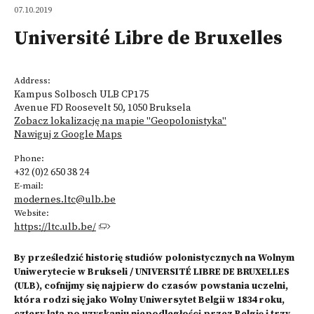
07.10.2019
Université Libre de Bruxelles
Address:
Kampus Solbosch ULB CP175
Avenue FD Roosevelt 50, 1050 Bruksela
Zobacz lokalizację na mapie "Geopolonistyka"
Nawiguj z Google Maps
Phone:
+32 (0)2 650 38 24
E-mail:
modernes.ltc@ulb.be
Website:
https://ltc.ulb.be/
By prześledzić historię studiów polonistycznych na Wolnym
Uniwerytecie w Brukseli / UNIVERSITÉ LIBRE DE BRUXELLES
(ULB), cofnijmy się najpierw do czasów powstania uczelni,
która rodzi się jako Wolny Uniwersytet Belgii w 1834 roku,