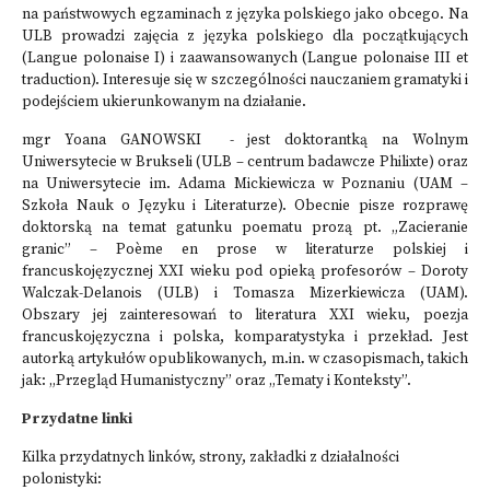
na państwowych egzaminach z języka polskiego jako obcego. Na
ULB prowadzi zajęcia z języka polskiego dla początkujących
(Langue polonaise I) i zaawansowanych (Langue polonaise III et
traduction). Interesuje się w szczególności nauczaniem gramatyki i
podejściem ukierunkowanym na działanie.
mgr Yoana GANOWSKI - jest doktorantką na Wolnym
Uniwersytecie w Brukseli (ULB – centrum badawcze Philixte) oraz
na Uniwersytecie im. Adama Mickiewicza w Poznaniu (UAM –
Szkoła Nauk o Języku i Literaturze). Obecnie pisze rozprawę
doktorską na temat gatunku poematu prozą pt. „Zacieranie
granic” – Poème en prose w literaturze polskiej i
francuskojęzycznej XXI wieku pod opieką profesorów – Doroty
Walczak-Delanois (ULB) i Tomasza Mizerkiewicza (UAM).
Obszary jej zainteresowań to literatura XXI wieku, poezja
francuskojęzyczna i polska, komparatystyka i przekład. Jest
autorką artykułów opublikowanych, m.in. w czasopismach, takich
jak: „Przegląd Humanistyczny” oraz „Tematy i Konteksty”.
Przydatne linki
Kilka przydatnych linków, strony, zakładki z działalności
polonistyki: