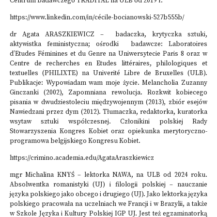
Centrum badawczego TRADITAL na ULB od 2019 r.
https://www.linkedin.com/in/cécile-bocianowski-527b555b/
dr Agata ARASZKIEWICZ – badaczka, krytyczka sztuki,
aktywistka feministyczna; ośrodki badawcze: Laboratoires
d’Etudes Féminines et du Genre na Uniwersytecie Paris 8 oraz w
Centre de recherches en Etudes littéraires, philologiques et
textuelles (PHILIXTE)
na Univerité Libre de Bruxelles (ULB).
Publikacje: Wypowiadam wam moje życie. Melancholia Zuzanny
Ginczanki (2002), Zapomniana rewolucja. Rozkwit kobiecego
pisania w dwudziestoleciu międzywojennym (2013), zbiór esejów
Nawiedzani przez dym (2012). Tłumaczka, redaktorka, kuratorka
wsytaw sztuki współczesnej. Członikini polskiej Rady
Stowarzyszenia Kongres Kobiet oraz opiekunka merytoryczno-
programowa belgijskiego Kongresu Kobiet.
https://crimino.academia.edu/AgataAraszkiewicz
mgr Michalina KNYŚ – lektorka NAWA, na ULB od 2024 roku.
Absolwentka romanistyki (UJ) i filologii polskiej – nauczanie
języka polskiego jako obcego i drugiego (UJ). Jako lektorka języka
polskiego pracowała na uczelniach we Francji i w Brazylii, a także
w Szkole Języka i Kultury Polskiej IGP UJ. Jest też egzaminatorką