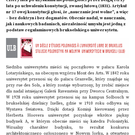
cztery lata po uzyskaniu niepodległości przez Belgię i trzy
lata po uchwaleniu konstytucji, zwanej lutową (1831). Artykuł
nr 17 owej konstytucji głosi, że „nauczanie jest wolne”, a więc
– bez doktryn i bez dogmatów. Obecnie nadal, w nauczaniu,
jak i naukowych badaniach, niezależność umysłu jest jedną z
podstaw regulaminowych brukselskiego uniwersytetu.
Siedziba uniwersytetu mieści się początkowo w pałacu Karola
Lotaryńskiego, na obecnym wzgórzu Mont des Arts. W 1842 roku
uniwersytet przenosi się do pałacu Granvelle, który znajduje się
przy rue des Sols, a który zostaje wyburzony, by zrobić miejsce
dla nadal istniejącej Galerii Ravenstein przy Dworcu Centralnym.
W 1928 roku uniwersytet przenosi się na kampus Solbosch w
brukselskiej dzielnicy Ixelles, gdzie w 1910 roku odbywa się
Wystawa Światowa. Dzięki dotacji Komisji kierowanej przez
Herberta Hoovera uniwersytet pozyskuje wkrótce piękny
budynek A, w którym obecnie mieści się katedra Polonistyki.
Wizualny charakter budynku, to rezultat konkursu
architektonicznego ogłoszonego w Nowym Jorku, a otwartego