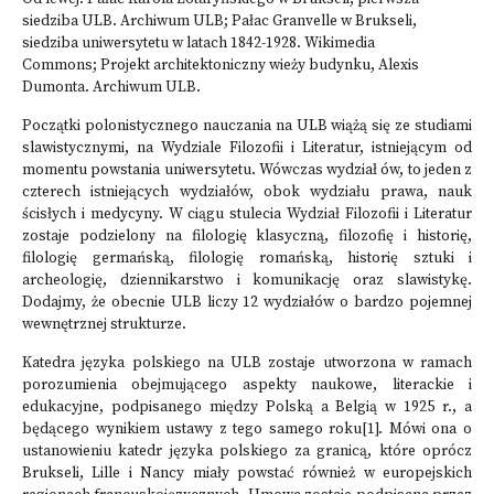
siedziba ULB. Archiwum ULB; Pałac Granvelle w Brukseli,
siedziba uniwersytetu w latach 1842-1928. Wikimedia
Commons; Projekt architektoniczny wieży budynku, Alexis
Dumonta. Archiwum ULB.
Początki polonistycznego nauczania na ULB wiążą się ze studiami
slawistycznymi, na Wydziale Filozofii i Literatur, istniejącym od
momentu powstania uniwersytetu. Wówczas wydział ów, to jeden z
czterech istniejących wydziałów, obok wydziału prawa, nauk
ścisłych i medycyny. W ciągu stulecia Wydział Filozofii i Literatur
zostaje podzielony na filologię klasyczną, filozofię i historię,
filologię germańską, filologię romańską, historię sztuki i
archeologię, dziennikarstwo i komunikację oraz slawistykę.
Dodajmy, że obecnie ULB liczy 12 wydziałów o bardzo pojemnej
wewnętrznej strukturze.
Katedra języka polskiego na ULB zostaje utworzona w ramach
porozumienia obejmującego aspekty naukowe, literackie i
edukacyjne, podpisanego między Polską a Belgią w 1925 r., a
będącego wynikiem ustawy z tego samego roku
[1]
. Mówi ona o
ustanowieniu katedr języka polskiego za granicą, które oprócz
Brukseli, Lille i Nancy miały powstać również w europejskich