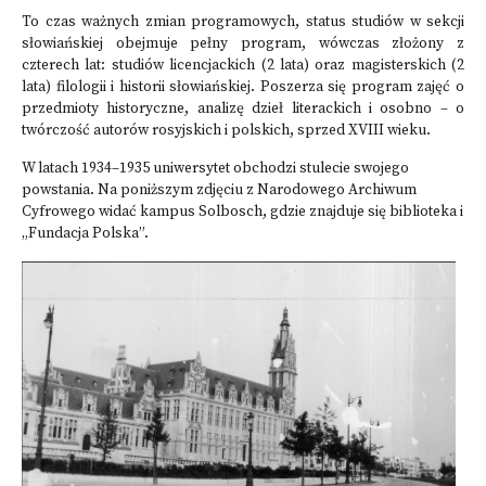
To czas ważnych zmian programowych, status studiów w sekcji
słowiańskiej obejmuje pełny program, wówczas złożony z
czterech lat: studiów licencjackich (2 lata) oraz magisterskich (2
lata) filologii i historii słowiańskiej. Poszerza się program zajęć o
przedmioty historyczne, analizę dzieł literackich i osobno – o
twórczość autorów rosyjskich i polskich, sprzed XVIII wieku.
W latach 1934–1935 uniwersytet obchodzi stulecie swojego
powstania. Na poniższym zdjęciu z Narodowego Archiwum
Cyfrowego widać kampus Solbosch, gdzie znajduje się biblioteka i
„Fundacja Polska”.