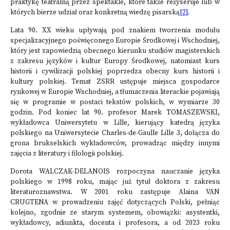
praktykę teatralną przez spektakle, które także reżyseruje lub w
których bierze udział oraz konkretną wiedzę pisarską
[2]
.
Lata 90. XX wieku upływają pod znakiem tworzenia modułu
specjalizacyjnego poświęconego Europie Środkowej i Wschodniej,
który jest zapowiedzią obecnego kierunku studiów magisterskich
z zakresu języków i kultur Europy Środkowej, natomiast kurs
historii i cywilizacji polskiej poprzedza obecny kurs historii i
kultury polskiej. Temat ZSRR ustępuje miejsca gospodarce
rynkowej w Europie Wschodniej, a tłumaczenia literackie pojawiają
się w programie w postaci tekstów polskich, w wymiarze 30
godzin. Pod koniec lat 90. profesor Marek TOMASZEWSKI,
wykładowca Uniwersytetu w Lille, kierujący katedrą języka
polskiego na Uniwersytecie Charles-de-Gaulle Lille 3, dołącza do
grona brukselskich wykładowców, prowadząc między innymi
zajęcia z literatury i filologii polskiej.
Dorota WALCZAK-DELANOIS rozpoczyna nauczanie języka
polskiego w 1998 roku, mając już tytuł doktora z zakresu
literaturoznawstwa. W 2001 roku zastępuje Alaina VAN
CRUGTENA w prowadzeniu zajęć dotyczących Polski, pełniąc
kolejno, zgodnie ze starym systemem, obowiązki: asystentki,
wykładowcy, adiunkta, docenta i profesora, a od 2023 roku