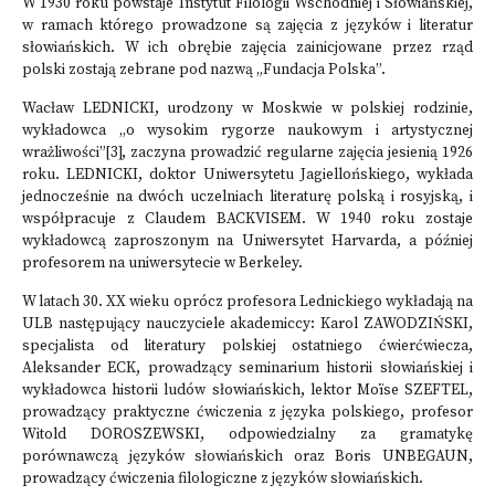
W 1930 roku powstaje Instytut Filologii Wschodniej i Słowiańskiej,
w ramach którego prowadzone są zajęcia z języków i literatur
słowiańskich. W ich obrębie zajęcia zainicjowane przez rząd
polski zostają zebrane pod nazwą „Fundacja Polska”.
Wacław LEDNICKI, urodzony w Moskwie w polskiej rodzinie,
wykładowca „o wysokim rygorze naukowym i artystycznej
wrażliwości”
[3]
, zaczyna prowadzić regularne zajęcia jesienią 1926
roku. LEDNICKI, doktor Uniwersytetu Jagiellońskiego, wykłada
jednocześnie na dwóch uczelniach literaturę polską i rosyjską, i
współpracuje z Claudem BACKVISEM. W 1940 roku zostaje
wykładowcą zaproszonym na Uniwersytet Harvarda, a później
profesorem na uniwersytecie w Berkeley.
W latach 30. XX wieku oprócz profesora Lednickiego wykładają na
ULB następujący nauczyciele akademiccy: Karol ZAWODZIŃSKI,
specjalista od literatury polskiej ostatniego ćwierćwiecza,
Aleksander ECK, prowadzący seminarium historii słowiańskiej i
wykładowca historii ludów słowiańskich, lektor Moïse SZEFTEL,
prowadzący praktyczne ćwiczenia z języka polskiego, profesor
Witold DOROSZEWSKI, odpowiedzialny za gramatykę
porównawczą języków słowiańskich oraz Boris UNBEGAUN,
prowadzący ćwiczenia filologiczne z języków słowiańskich.