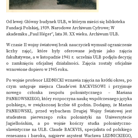
Od lewej: Główny budynek ULB, w którym mieści się biblioteka
Fundacji Polskiej, 1939. Narodowe Archiwum Cyfrowe; W
akademiku „Paul Héger”, lata 30. XX wieku. Archiwum ULB.
W czasie II wojny światowej brak nauczycieli wymusił ograniczenie
liczby zajęć, które były oferowane jedynie jako zajęcia
fakultatywne, a w listopadzie 1941 r. uczelnia ULB podjęła decyzję
o zamknięciu oficjalnej działalności. Zajęcia zostały oficjalnie
wznowione dopiero w 1945 roku.
Po wojnie profesor LEDNICKI wznawia zajęcia na krótki okres, po
czym ustępuje miejsca Claude’owi BACKVISOWI i przyjmuje
nowego członka zespołu polonistycznego – Mariana
PANKOWSKIEGO, który rozpoczyna naukę współczesnego języka
polskiego, w zwiększonej liczbie 60 godzin. Dodajmy, że Marian
PANKOWSKI, przed wybuchem Drugiej Wojny Światowej jest
studentem pierwszego roku polonistyki na Uniwersytecie
Jagiellońskim, a po wojnie kończy studia polonistyczno-
slawistyczne na ULB. Claude BACKVIS, specjalista od polskiego
renesansu i baroku, najpierw asystent Wacława LEDNICKIEGO,