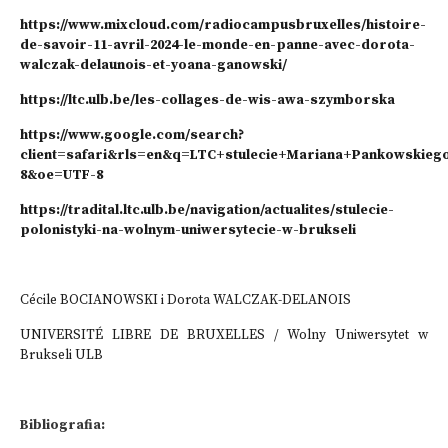
https://www.mixcloud.com/radiocampusbruxelles/histoire-
de-savoir-11-avril-2024-le-monde-en-panne-avec-dorota-
walczak-delaunois-et-yoana-ganowski/
https://ltc.ulb.be/les-collages-de-wis-awa-szymborska
https://www.google.com/search?
client=safari&rls=en&q=LTC+stulecie+Mariana+Pankowskieg
8&oe=UTF-8
https://tradital.ltc.ulb.be/navigation/actualites/stulecie-
polonistyki-na-wolnym-uniwersytecie-w-brukseli
Cécile BOCIANOWSKI i Dorota WALCZAK-DELANOIS
UNIVERSITÉ LIBRE DE BRUXELLES / Wolny Uniwersytet w
Brukseli ULB
Bibliografia: