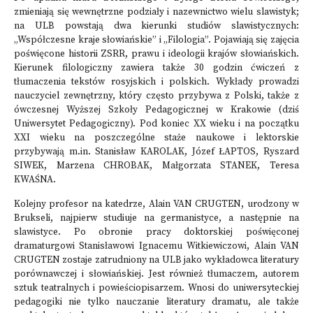
zmieniają się wewnętrzne podziały i nazewnictwo wielu slawistyk;
na ULB powstają dwa kierunki studiów slawistycznych:
„Współczesne kraje słowiańskie” i „Filologia”. Pojawiają się zajęcia
poświęcone historii ZSRR, prawu i ideologii krajów słowiańskich.
Kierunek filologiczny zawiera także 30 godzin ćwiczeń z
tłumaczenia tekstów rosyjskich i polskich. Wykłady prowadzi
nauczyciel zewnętrzny, który często przybywa z Polski, także z
ówczesnej Wyższej Szkoły Pedagogicznej w Krakowie (dziś
Uniwersytet Pedagogiczny). Pod koniec XX wieku i na początku
XXI wieku na poszczególne staże naukowe i lektorskie
przybywają m.in. Stanisław KAROLAK, Józef ŁAPTOS, Ryszard
SIWEK, Marzena CHROBAK, Małgorzata STANEK, Teresa
KWAŚNA.
Kolejny profesor na katedrze, Alain VAN CRUGTEN, urodzony w
Brukseli, najpierw studiuje na germanistyce, a następnie na
slawistyce. Po obronie pracy doktorskiej poświęconej
dramaturgowi Stanisławowi Ignacemu Witkiewiczowi, Alain VAN
CRUGTEN zostaje zatrudniony na ULB jako wykładowca literatury
porównawczej i słowiańskiej. Jest również tłumaczem, autorem
sztuk teatralnych i powieściopisarzem. Wnosi do uniwersyteckiej
pedagogiki nie tylko nauczanie literatury dramatu, ale także