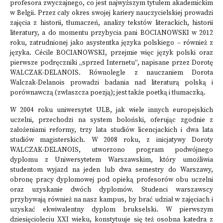
profesora zwyczajnego, co jest najwyższym tytułem akademickim
w Belgii. Przez cały okres swojej kariery nauczycielskiej prowadzi
zajęcia z historii, tłumaczeń, analizy tekstów literackich, historii
literatury, a do momentu przybycia pani BOCIANOWSKI w 2012
roku, zatrudnionej jako asystentka języka polskiego – również z
języka. Cécile BOCIANOWSKI, przejmie więc język polski oraz
pierwsze podręczniki „sprzed Internetu”, napisane przez Dorotę
WALCZAK-DELANOIS. Równolegle z nauczaniem Dorota
Walczak-Delanois prowadzi badania nad literaturą polską i
porównawczą (zwłaszcza poezją); jest także poetką i tłumaczką.
W 2004 roku uniwersytet ULB, jak wiele innych europejskich
uczelni, przechodzi na system boloński, oferując zgodnie z
założeniami reformy, trzy lata studiów licencjackich i dwa lata
studiów magisterskich. W 2008 roku, z inicjatywy Doroty
WALCZAK-DELANOIS, utworzono program podwójnego
dyplomu z Uniwersytetem Warszawskim, który umożliwia
studentom wyjazd na jeden lub dwa semestry do Warszawy,
obronę pracy dyplomowej pod opieką profesorów obu uczelni
oraz uzyskanie dwóch dyplomów. Studenci warszawscy
przybywają również na nasz kampus, by brać udział w zajęciach i
uzyskać ekwiwalentny dyplom brukselski. W pierwszym
dziesięcioleciu XXI wieku, konstytuuje się też osobna katedra z