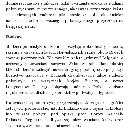
dumne i szczęśliwe z faktu, że nadal trwa zainteresowanie studiami
polonistycznymi, mimo zmiennego, nie zawsze przyjaznego świata
i nieuchronnych trudności, jakie niesie ze sobą akademickie
nauczanie i ochrona ważnego, polonistycznego przyczółka na
belgijskiej ziemi.
Studenci
Studenci polonistyki od kilku lat oscylują wokół liczby 50 osób,
razem na wszystkich latach. Największą ich grupę, około 15 osób
stanowi pierwszy rok. Większość z nich to „rdzenni” Belgowie, o
mieszanych korzeniach, zarówno Walonowie jak i Flamandowie;
kilku studentów zaliczyć można do grupy polonijnej. Specyfikę i
bogactwo nauczania w Brukseli charakteryzują także studenci
polonistyki ze wszystkich krajów Europy, a nawet
kontynentów. Do tego dołączają studenci z Polski, zapisani
regularnie na studiach magisterskich w podwójnym dyplomie.
Na brukselską polonistykę przyjeżdżają także regularnie goście:
autorytety profesorskie, młodzi badacze oraz stażyści na krótsze
lub dłuższe pobyty, pod opieką prof. Doroty Walczak-
Delanois. Regularnie odbywa się także wymiana kadry oraz
studentów, z wieloma polskimi uczelniami.