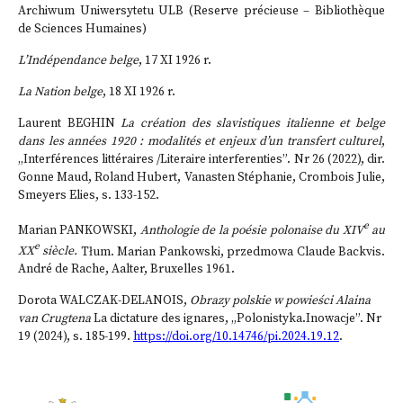
Archiwum Uniwersytetu ULB (Reserve précieuse – Bibliothèque
de Sciences Humaines)
L’Indépendance belge
, 17 XI 1926 r.
La Nation belge
, 18 XI 1926 r.
Laurent BEGHIN
La création des slavistiques italienne et belge
dans les années 1920 : modalités et enjeux d’un transfert culturel
,
„Interférences littéraires /Literaire interferenties”. Nr 26 (2022), dir.
Gonne Maud, Roland Hubert, Vanasten Stéphanie, Crombois Julie,
Smeyers Elies, s. 133-152.
e
Marian PANKOWSKI,
Anthologie de la poésie polonaise du XIV
au
e
XX
siècle.
Tłum. Marian Pankowski, przedmowa Claude Backvis.
André de Rache, Aalter, Bruxelles 1961.
Dorota WALCZAK-DELANOIS,
Obrazy polskie w powieści Alaina
van Crugtena
La dictature des ignares, „Polonistyka.Inowacje”. Nr
19 (2024), s. 185-199.
https://doi.org/10.14746/pi.2024.19.12
.