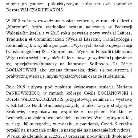
silnym programem polonistycznym, którą do dziś zawiaduje
Dorota WALCZAK-DELANOIS.
W 2013 roku wprowadzona zostaje reforma, w ramach dekretu
„Marcourt”, która ujednolica system nauczania w Federacji
Walonia-Brukselia a w 2015 roku powstaje nowy wydział Lettres,
Traduction et Communication (Wydział Literatur, Translatologii i
Komunikacji), w wyniku połączenia Wyższych Szkół o specjalizacji
translatologicznej ISTI-Cooremans i Wydziału Filozofii i Literatur.
W tym roku świętujemy także 10-lecie nowego wydziału i pojawienie
się specjalistów-tłumaczy na kampusie Solbosch. Dr Cécile
BOCIANOWSKI jako uznana tłumaczka, dzieli się teoretyczną i
praktyczną wiedzą z innymi wykładowcami oraz ze studentami.
Rok 2019 upływa pod znakiem świętowania stulecia Mariana
PANKOWSKIEGO, w ramach którego Cécile BOCIANOWSKI i
Dorota WALCZAK-DELANOIS przygotowują seminaria i wystawę
w Bibliotece Nauk Humanistycznych, a także wizytę studyjną w
Krakowie, zorganizowaną wspólnie z Instytutem Polskim w
Brukseli, z udziałem brukselskich studentów. W następnym roku,
w ciągu kilku tygodni, w związku z pandemią Covid-19 trzeba
przejść na nauczanie online, a następnie na nauczanie hybrydowe.
W roku akademickim 2022-2023 program podwójnych dyplomów