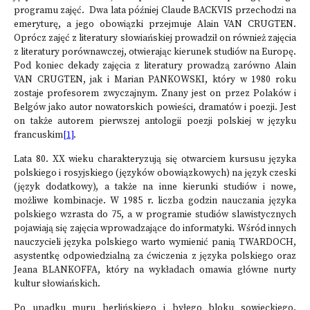
programu zajęć. Dwa lata później Claude BACKVIS przechodzi na
emeryturę, a jego obowiązki przejmuje Alain VAN CRUGTEN.
Oprócz zajęć z literatury słowiańskiej prowadził on również zajęcia
z literatury porównawczej, otwierając kierunek studiów na Europę.
Pod koniec dekady zajęcia z literatury prowadzą zarówno Alain
VAN CRUGTEN, jak i Marian PANKOWSKI, który w 1980 roku
zostaje profesorem zwyczajnym. Znany jest on przez Polaków i
Belgów jako autor nowatorskich powieści, dramatów i poezji. Jest
on także autorem pierwszej antologii poezji polskiej w języku
francuskim
[1]
.
Lata 80. XX wieku charakteryzują się otwarciem kursusu języka
polskiego i rosyjskiego (języków obowiązkowych) na język czeski
(język dodatkowy), a także na inne kierunki studiów i nowe,
możliwe kombinacje. W 1985 r. liczba godzin nauczania języka
polskiego wzrasta do 75, a w programie studiów slawistycznych
pojawiają się zajęcia wprowadzające do informatyki. Wśród innych
nauczycieli języka polskiego warto wymienić panią TWARDOCH,
asystentkę odpowiedzialną za ćwiczenia z języka polskiego oraz
Jeana BLANKOFFA, który na wykładach omawia główne nurty
kultur słowiańskich.
Po upadku muru berlińskiego i byłego bloku sowieckiego,