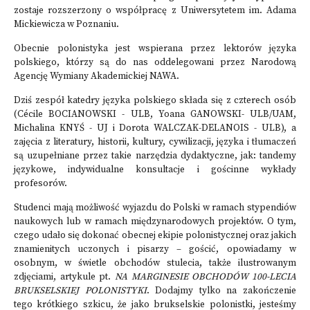
zostaje rozszerzony o współpracę z Uniwersytetem im. Adama
Mickiewicza w Poznaniu.
Obecnie polonistyka jest wspierana przez lektorów języka
polskiego, którzy są do nas oddelegowani przez Narodową
Agencję Wymiany Akademickiej NAWA.
Dziś zespół katedry języka polskiego składa się z czterech osób
(Cécile BOCIANOWSKI - ULB, Yoana GANOWSKI- ULB/UAM,
Michalina KNYŚ - UJ i Dorota WALCZAK-DELANOIS - ULB), a
zajęcia z literatury, historii, kultury, cywilizacji, języka i tłumaczeń
są uzupełniane przez takie narzędzia dydaktyczne, jak: tandemy
językowe, indywidualne konsultacje i gościnne wykłady
profesorów.
Studenci mają możliwość wyjazdu do Polski w ramach stypendiów
naukowych lub w ramach międzynarodowych projektów. O tym,
czego udało się dokonać obecnej ekipie polonistycznej oraz jakich
znamienitych uczonych i pisarzy – gościć, opowiadamy w
osobnym, w świetle obchodów stulecia, także ilustrowanym
zdjęciami, artykule pt.
NA MARGINESIE OBCHODÓW 100-LECIA
BRUKSELSKIEJ POLONISTYKI
. Dodajmy tylko na zakończenie
tego krótkiego szkicu, że jako brukselskie polonistki, jesteśmy