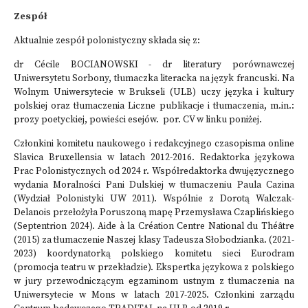
Zespół
Aktualnie zespół polonistyczny składa się z:
dr Cécile BOCIANOWSKI - dr literatury porównawczej
Uniwersytetu Sorbony, tłumaczka literacka na język francuski. Na
Wolnym Uniwersytecie w Brukseli (ULB) uczy języka i kultury
polskiej oraz tłumaczenia Liczne publikacje i tłumaczenia, m.in.:
prozy poetyckiej, powieści esejów. por. CV w linku poniżej.
Członkini komitetu naukowego i redakcyjnego czasopisma online
Slavica Bruxellensia w latach 2012-2016. Redaktorka językowa
Prac Polonistycznych od 2024 r. Współredaktorka dwujęzycznego
wydania Moralności Pani Dulskiej w tłumaczeniu Paula Cazina
(Wydział Polonistyki UW 2011). Wspólnie z Dorotą Walczak-
Delanois przełożyła Poruszoną mapę Przemysława Czaplińskiego
(Septentrion 2024). Aide à la Création Centre National du Théâtre
(2015) za tłumaczenie Naszej klasy Tadeusza Słobodzianka. (2021-
2023) koordynatorką polskiego komitetu sieci Eurodram
(promocja teatru w przekładzie). Ekspertka językowa z polskiego
w jury przewodniczącym egzaminom ustnym z tłumaczenia na
Uniwersytecie w Mons w latach 2017-2025. Członkini zarządu