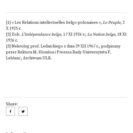
[1]
« Les Relations intellectuelles belgo-polonaises »,
Le Peuple
, 2
X 1925 r.
[2]
Zob.
L’Indépendance belge
, 17 XI 1926 r.;
La Nation belge
, 18 XI
1926 r.
[3]
Nekrolog prof. Lednickiego z dnia 29 XII 1967 r., podpisany
przez Rektora M. Homèsa i Prezesa Rady Uniwersytetu F.
Leblanc, Archiwum ULB.
Share: