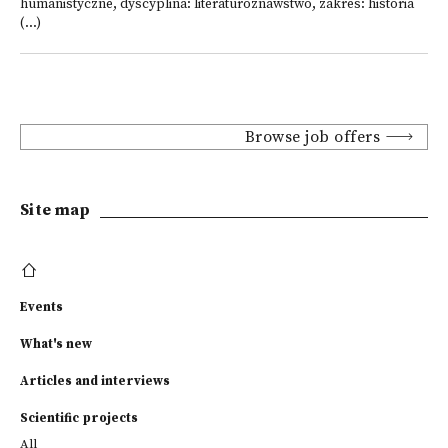
humanistyczne, dyscyplina: literaturoznawstwo, zakres: historia
(...)
Browse job offers
Site map
Events
What's new
Articles and interviews
Scientific projects
All