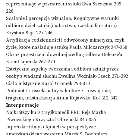
reprezentacje w przestrzeni sztuki Ewa Szczęsna 209-
226
Scalanie i percepcja wizualna. Kognitywne warunki
odbioru dzieł sztuki (malarstwo, rzeźba, literatura)
Krystian Saja 227-246
Artyfikacja codzienności i odwrócony mimetyzm, czyli
życie, które naśladuje sztukę Paula Milczarczyk 247-260
Obraz przestrzeni dowolnej według Gilles’a Deleuze’a
Kamil Lipiński 262-270
Estetyczne aspekty tworzenia i odbioru sztuki przez
osoby z wadami słuchu Ewelina Woźniak-Czech 271-292
Ciało mistyczne Karol Gromek 293-310
Podmiot transseksualny w kulturze – oswajanie,
tragizm, tekstualizacja Anna Kujawska-Kot 312-342
Interpretacje
Najkrótszy kurs tragikomedii PRL: Rejs Marka
Piwowskiego Krzysztof Obremski 345-356
Japońskie filmy o Ajnach w perspektywie
amerykańskiego westernu Marek S. Bochniarz,