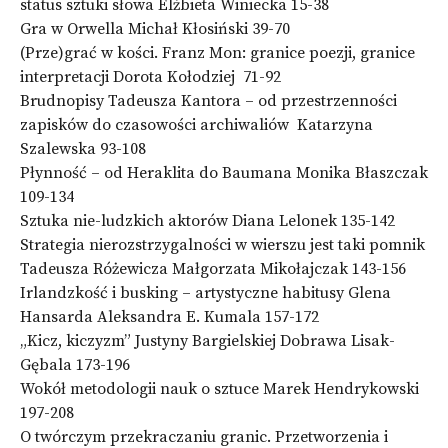
status sztuki słowa Elżbieta Winiecka 15-38
Gra w Orwella Michał Kłosiński 39-70
(Prze)grać w kości. Franz Mon: granice poezji, granice
interpretacji Dorota Kołodziej 71-92
Brudnopisy Tadeusza Kantora – od przestrzenności
zapisków do czasowości archiwaliów Katarzyna
Szalewska 93-108
Płynność – od Heraklita do Baumana Monika Błaszczak
109-134
Sztuka nie-ludzkich aktorów Diana Lelonek 135-142
Strategia nierozstrzygalności w wierszu jest taki pomnik
Tadeusza Różewicza Małgorzata Mikołajczak 143-156
Irlandzkość i busking – artystyczne habitusy Glena
Hansarda Aleksandra E. Kumala 157-172
„Kicz, kiczyzm” Justyny Bargielskiej Dobrawa Lisak-
Gębala 173-196
Wokół metodologii nauk o sztuce Marek Hendrykowski
197-208
O twórczym przekraczaniu granic. Przetworzenia i