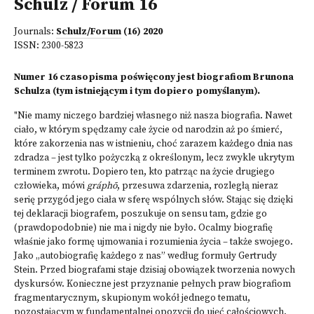
Schulz / Forum 16
Journals:
Schulz/Forum
(16) 2020
ISSN:
2300-5823
Numer 16 czasopisma poświęcony jest biografiom Brunona
Schulza (tym istniejącym i tym dopiero pomyślanym).
"Nie mamy niczego bardziej własnego niż nasza biografia. Nawet
ciało, w którym spędzamy całe życie od narodzin aż po śmierć,
które zakorzenia nas w istnieniu, choć zarazem każdego dnia nas
zdradza – jest tylko pożyczką z określonym, lecz zwykle ukrytym
terminem zwrotu. Dopiero ten, kto patrząc na życie drugiego
człowieka, mówi
gráphō
, przesuwa zdarzenia, rozległą nieraz
serię przygód jego ciała w sferę wspólnych słów. Stając się dzięki
tej deklaracji biografem, poszukuje on sensu tam, gdzie go
(prawdopodobnie) nie ma i nigdy nie było. Ocalmy biografię
właśnie jako formę ujmowania i rozumienia życia – także swojego.
Jako „autobiografię każdego z nas” według formuły Gertrudy
Stein. Przed biografami staje dzisiaj obowiązek tworzenia nowych
dyskursów. Konieczne jest przyznanie pełnych praw biografiom
fragmentarycznym, skupionym wokół jednego tematu,
pozostającym w fundamentalnej opozycji do ujęć całościowych,