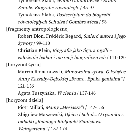
Tymoteusz Skiba,
Witold Gombrowicz i Bruno
Schulz. Biografie równoległe
/ 45-97
Tymoteusz Skiba,
Postscriptum do biografii
równoległych Schulza i Gombrowicza
/ 98
[fragmenty antropologiczne]
Robert Dion, Frédéric Regard,
Śmierć autora i jego
żywoty
/ 99-110
Christian Klein,
Biografia jako figura myśli –
założenia badań i narracji biograficznych
/ 111-120
[horyzont życia]
Marcin Romanowski,
Mimowolna sylwa. O książce
Anny Kaszuby-Dębskiej „Bruno. Epoka genialna”
/
121-136
Agata Tuszyńska,
W cieniu
/ 137-146
[horyzont dzieła]
Piotr Millati,
Mamy „Mesjasza”!
/ 147-156
Zbigniew Maszewski,
Ojciec i Schulz. O rysunku z
okładki „Katalogu Bibljoteki Stanisława
Weingartena”
/ 157-174