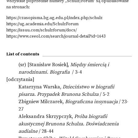
Wszystkie poprzednie numery „Schulz/Forum” są opublikowane
na stronach:
https://czasopisma.bg.ug.edu.pl/index.php/schulz
https://ug.academia.edu/SchulzForum
https://issuu.com/schulzforum/docs/
https://www.ceeol.com/search/journal-detail?id=1643
List of contents
(sr) [Stanisław Rosiek],
Między śmiercią i
narodzinami. Biografia
/ 3-4
[odczytania]
Katarzyna Warska,
Dzieciństwo w biografii
pisarza. Przypadek Brunona Schulza
/ 5-2
Zbigniew Milczarek,
Biograficzna insynuacja
/ 23-
27
Aleksandra Skrzypczyk,
Próba biografii
akustycznej Brunona Schulza. Doświadczenia
audialne
/ 28-44