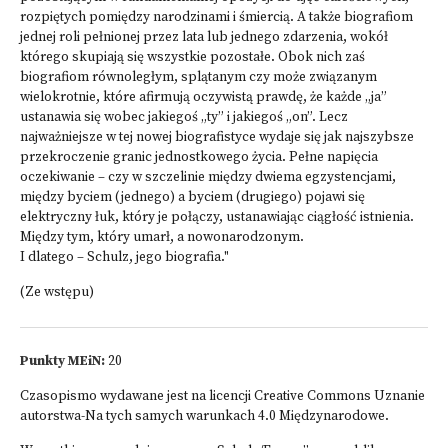
rozpiętych pomiędzy narodzinami i śmiercią. A także biografiom
jednej roli pełnionej przez lata lub jednego zdarzenia, wokół
którego skupiają się wszystkie pozostałe. Obok nich zaś
biografiom równoległym, splątanym czy może związanym
wielokrotnie, które afirmują oczywistą prawdę, że każde „ja”
ustanawia się wobec jakiegoś „ty” i jakiegoś „on”. Lecz
najważniejsze w tej nowej biografistyce wydaje się jak najszybsze
przekroczenie granic jednostkowego życia. Pełne napięcia
oczekiwanie – czy w szczelinie między dwiema egzystencjami,
między byciem (jednego) a byciem (drugiego) pojawi się
elektryczny łuk, który je połączy, ustanawiając ciągłość istnienia.
Między tym, który umarł, a nowonarodzonym.
I dlatego – Schulz, jego biografia."
(Ze wstępu)
Punkty MEiN:
20
Czasopismo wydawane jest na licencji
Creative Commons Uznanie
autorstwa-Na tych samych warunkach 4.0 Międzynarodowe
.