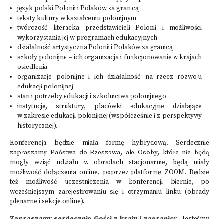
język polski Polonii i Polaków za granicą
teksty kultury w kształceniu polonijnym
twórczość literacka przedstawicieli Polonii i możliwości
wykorzystania jej w programach edukacyjnych
działalność artystyczna Polonii i Polaków za granicą
szkoły polonijne – ich organizacja i funkcjonowanie w krajach
osiedlenia
organizacje polonijne i ich działalność na rzecz rozwoju
edukacji polonijnej
stan i potrzeby edukacji i szkolnictwa polonijnego
instytucje, struktury, placówki edukacyjne działające
w zakresie edukacji polonijnej (współcześnie i z perspektywy
historycznej).
Konferencja będzie miała formę hybrydową. Serdecznie
zapraszamy Państwa do Rzeszowa, ale Osoby, które nie będą
mogły wziąć udziału w obradach stacjonarnie, będą miały
możliwość dołączenia online, poprzez platformę ZOOM. Będzie
też możliwość uczestniczenia w konferencji biernie, po
wcześniejszym zarejestrowaniu się i otrzymaniu linku (obrady
plenarne i sekcje online).
Zapraszamy serdecznie Gości z kraju i zagranicy.
Jesteśmy