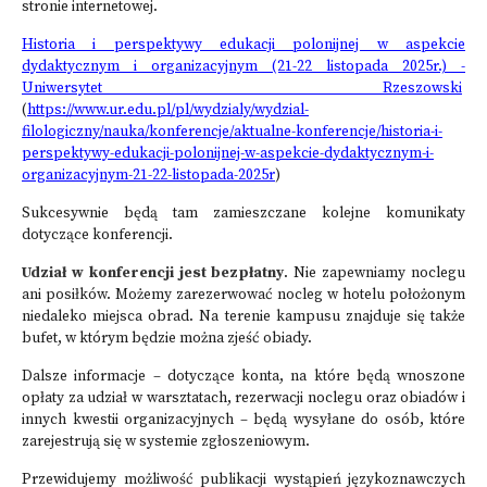
stronie internetowej.
Historia i perspektywy edukacji polonijnej w aspekcie
dydaktycznym i organizacyjnym (21-22 listopada 2025r.) -
Uniwersytet Rzeszowski
(
https://www.ur.edu.pl/pl/wydzialy/wydzial-
filologiczny/nauka/konferencje/aktualne-konferencje/historia-i-
perspektywy-edukacji-polonijnej-w-aspekcie-dydaktycznym-i-
organizacyjnym-21-22-listopada-2025r
)
Sukcesywnie będą tam zamieszczane kolejne komunikaty
dotyczące konferencji.
Udział w konferencji jest bezpłatny
. Nie zapewniamy noclegu
ani posiłków. Możemy zarezerwować nocleg w hotelu położonym
niedaleko miejsca obrad. Na terenie kampusu znajduje się także
bufet, w którym będzie można zjeść obiady.
Dalsze informacje – dotyczące konta, na które będą wnoszone
opłaty za udział w warsztatach, rezerwacji noclegu oraz obiadów i
innych kwestii organizacyjnych – będą wysyłane do osób, które
zarejestrują się w systemie zgłoszeniowym.
Przewidujemy możliwość publikacji wystąpień językoznawczych