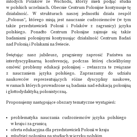
młodych Polaków ze Wschodu, którzy mieli podjąć studia
w polskich uczelniach. Obecnie Centrum Polonijne kontynuuje tę
działalność. W strukturach naszej jednostki działa zespół
„Polonus”, którego misją jest nauczanie cudzoziemców (w tym
także przedstawicieli Polonii i Polaków z zagranicy) języka
polskiego. Ponadto Centrum Polonijne zajmuje się także
badaniami polonijnymi kontynuując działalność Centrum Badań
nad Polonią i Polakami na Świecie.
Świętując nasz jubileusz, pragniemy zaprosić Państwa na
interdyscyplinarną konferencję, podczas której chcielibyśmy
omówić problemy edukacji polonijnej – zwłaszcza te związane
z nauczaniem języka polskiego. Zapraszamy do udziału
naukowców reprezentujących różne dyscypliny naukowe,
w ramach których prowadzone są badania nad edukacją polonijną
i glottodydaktyką polonistyczną.
Proponujemy następujące obszary tematyczne wystąpień:
problematyka nauczania cudzoziemców języka polskiego
w kraju i za granicą
oferta edukacyjna dla przedstawicieli Polonii w kraju
młodzież polonijna na studiach w języku polskim