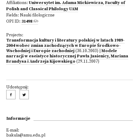
Affiliations:
Uniwersytet im. Adama Mickiewicza
,
Faculty of
Polish and Classical Philology UAM
Fields:
Nauki filologiczne
OPI ID:
31498
Projects:
Transformacja kultury i literatury polskiej w latach 1989-
2004 wobec zmian zachodzących w Europie Środkowo-
Wschodniej i Europie zachodniej
(30.10.2003)
|
Modele
narracji w eseistyce historycznej Pawła Jasienicy, Mariana
Brandysa i Andrzeja Kijowskiego
(29.11.2007)
Udostępnij:
Informacje
E-mail:
bakula@amu.edu.pl