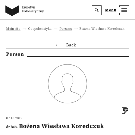
Menu
Main site
Geopolonistyka
Persons
Bożena Wiesława Koredczuk
Back
Person
07.10.2019
Bożena Wiesława Koredczuk
dr hab.