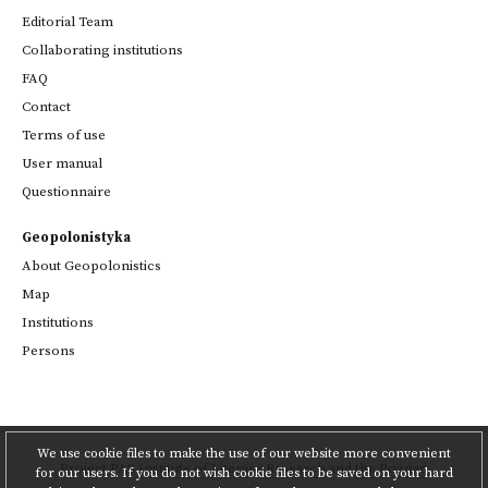
Editorial Team
Collaborating institutions
FAQ
Contact
Terms of use
User manual
Questionnaire
Geopolonistyka
About Geopolonistics
Map
Institutions
Persons
We use cookie files to make the use of our website more convenient
Project
PAS Institute of Literary Research
and
the Poznań
for our users. If you do not wish cookie files to be saved on your hard