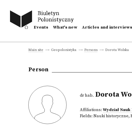
Events
What's new
Articles and interview
Dorota Wolska
Main site
Geopolonistyka
Persons
Person
Dorota Wo
dr hab.
Affiliations:
Wydział Nauk
Fields:
Nauki historyczne
,