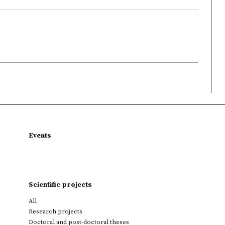
Events
Scientific projects
All
Research projects
Doctoral and post-doctoral theses