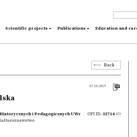
s
Scientific projects
Publications
Education and ca
Back
07.10.2019
lska
 Historycznych i Pedagogicznych UWr
OPI ID:
32714
Kulturoznawstwo