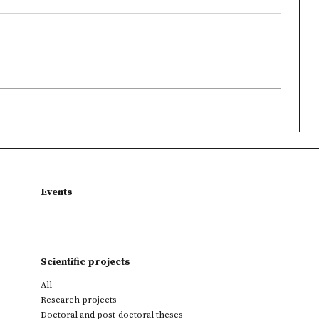
Events
Scientific projects
All
Research projects
Doctoral and post-doctoral theses