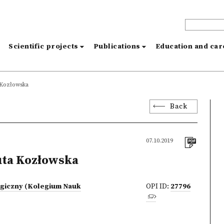
s
Scientific projects
Publications
Education and ca
 Kozłowska
Back
07.10.2019
uta Kozłowska
ogiczny (Kolegium Nauk
OPI ID:
27796