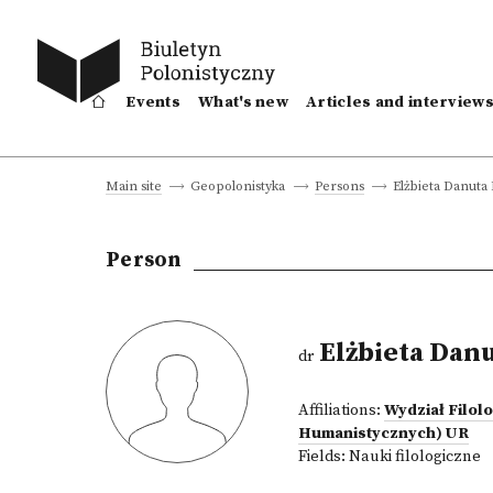
Events
What's new
Articles and interview
Elżbieta Danuta
Main site
Geopolonistyka
Persons
Person
Elżbieta Dan
dr
Affiliations:
Wydział Filol
Humanistycznych) UR
Fields:
Nauki filologiczne