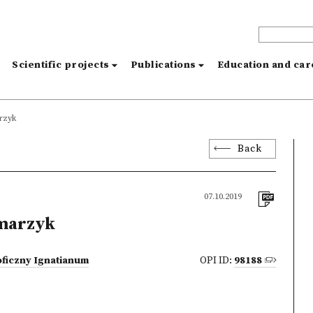
s
Scientific projects
Publications
Education and ca
rzyk
Back
07.10.2019
marzyk
oficzny Ignatianum
OPI ID:
98188