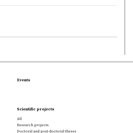
Events
Scientific projects
All
Research projects
Doctoral and post-doctoral theses