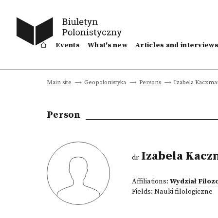
Events
What's new
Articles and interview
Izabela Kaczma
Main site
Geopolonistyka
Persons
Person
Izabela Kacz
dr
Affiliations:
Wydział Filoz
Fields:
Nauki filologiczne