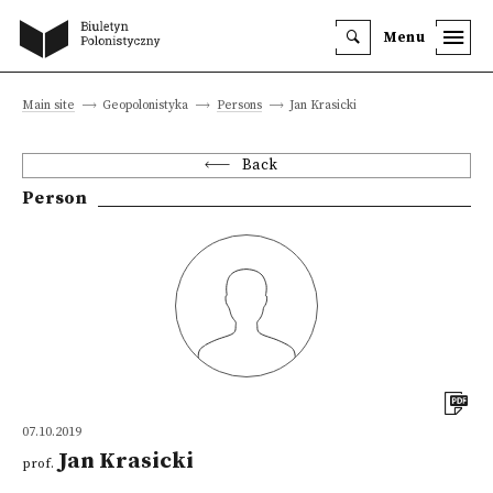
Menu
Main site
Geopolonistyka
Persons
Jan Krasicki
Back
Person
07.10.2019
Jan Krasicki
prof.