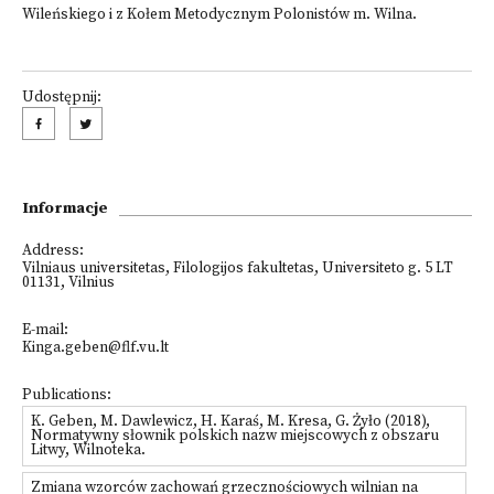
Wileńskiego i z Kołem Metodycznym Polonistów m. Wilna.
Udostępnij:
Informacje
Address:
Vilniaus universitetas, Filologijos fakultetas, Universiteto g. 5
LT
01131, Vilnius
E-mail:
Kinga.geben@flf.vu.lt
Publications:
K. Geben, M. Dawlewicz, H. Karaś, M. Kresa, G. Żyło (2018),
Normatywny słownik polskich nazw miejscowych z obszaru
Litwy, Wilnoteka.
Zmiana wzorców zachowań grzecznościowych wilnian na