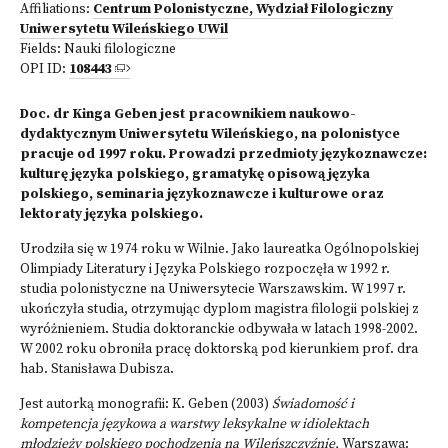
Affiliations:
Centrum Polonistyczne, Wydział Filologiczny
Uniwersytetu Wileńskiego UWil
Fields:
Nauki filologiczne
OPI ID:
108443
Doc. dr Kinga Geben jest pracownikiem naukowo-
dydaktycznym Uniwersytetu Wileńskiego, na polonistyce
pracuje od 1997 roku. Prowadzi przedmioty językoznawcze:
kulturę języka polskiego, gramatykę opisową języka
polskiego, seminaria językoznawcze i kulturowe oraz
lektoraty języka polskiego.
Urodziła się w 1974 roku w Wilnie. Jako laureatka Ogólnopolskiej
Olimpiady Literatury i Języka Polskiego rozpoczęła w 1992 r.
studia polonistyczne na Uniwersytecie Warszawskim. W 1997 r.
ukończyła studia, otrzymując dyplom magistra filologii polskiej z
wyróżnieniem. Studia doktoranckie odbywała w latach 1998-2002.
W 2002 roku obroniła pracę doktorską pod kierunkiem prof. dra
hab. Stanisława Dubisza.
Jest autorką monografii: K. Geben (2003)
Świadomość i
kompetencja językowa a warstwy leksykalne w idio
lektach
młodzieży polskiego pochodzenia na Wileńszczyźnie,
Warszawa: