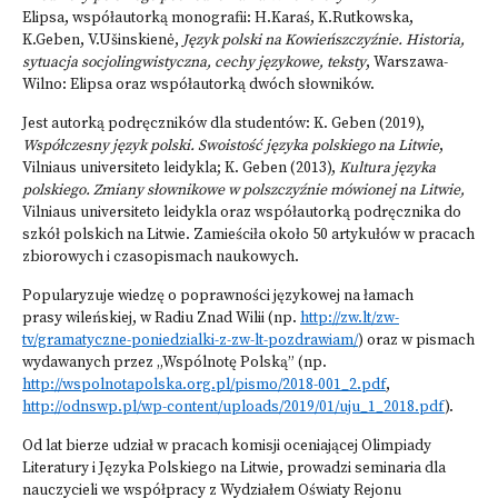
Elipsa, współautorką monografii: H.Karaś, K.Rutkowska,
K.Geben, V.Ušinskienė,
Język polski na Kowieńszczyźnie. Historia,
sytuacja socjolingwistyczna, cechy językowe, teksty
, Warszawa-
Wilno: Elipsa oraz współautorką dwóch słowników.
Jest autorką podręczników dla studentów: K. Geben (2019),
Współczesny język polski. Swoistość języka polskiego na Litwie
,
Vilniaus universiteto leidykla; K. Geben (2013),
Kultura języka
polskiego. Zmiany słownikowe w polszczyźnie mówionej na Litwie,
Vilniaus universiteto leidykla oraz współautorką podręcznika do
szkół polskich na Litwie. Zamieściła około 50 artykułów w pracach
zbiorowych i czasopismach naukowych.
Popularyzuje wiedzę o poprawności językowej na łamach
prasy wileńskiej, w Radiu Znad Wilii (np.
http://zw.lt/zw-
tv/gramatyczne-poniedzialki-z-zw-lt-pozdrawiam/
) oraz w pismach
wydawanych przez „Wspólnotę Polską” (np.
http://wspolnotapolska.org.pl/pismo/2018-001_2.pdf
,
http://odnswp.pl/wp-content/uploads/2019/01/uju_1_2018.pdf
).
Od lat bierze udział w pracach komisji oceniającej Olimpiady
Literatury i Języka Polskiego na Litwie, prowadzi seminaria dla
nauczycieli we współpracy z Wydziałem Oświaty Rejonu