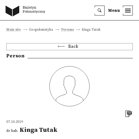
Menu
Main site
Geopolonistyka
Persons
Kinga Tutak
Back
Person
07.10.2019
Kinga Tutak
dr hab.