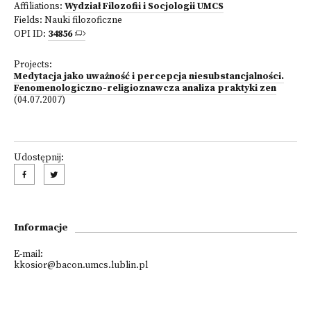
Affiliations:
Wydział Filozofii i Socjologii UMCS
Fields:
Nauki filozoficzne
OPI ID:
34856
Projects:
Medytacja jako uważność i percepcja niesubstancjalności.
Fenomenologiczno-religioznawcza analiza praktyki zen
(04.07.2007)
Udostępnij:
Informacje
E-mail:
kkosior@bacon.umcs.lublin.pl