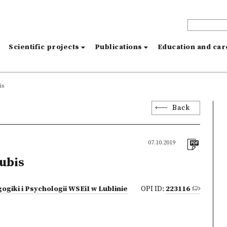
s
Scientific projects
Publications
Education and ca
is
Back
07.10.2019
ubis
ogiki i Psychologii WSEiI w Lublinie
OPI ID:
223116