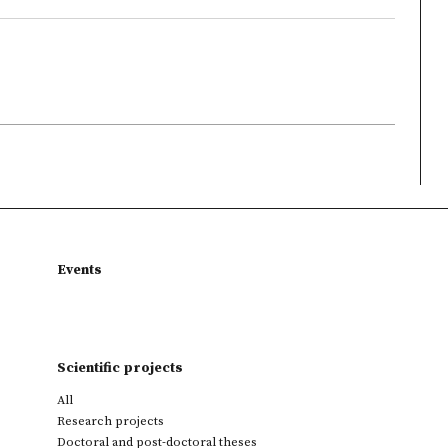
Events
Scientific projects
All
Research projects
Doctoral and post-doctoral theses