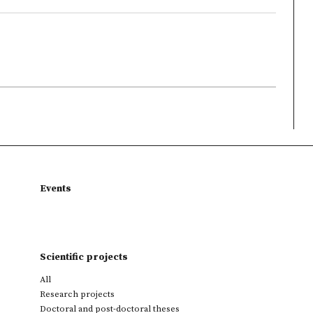
Events
Scientific projects
All
Research projects
Doctoral and post-doctoral theses