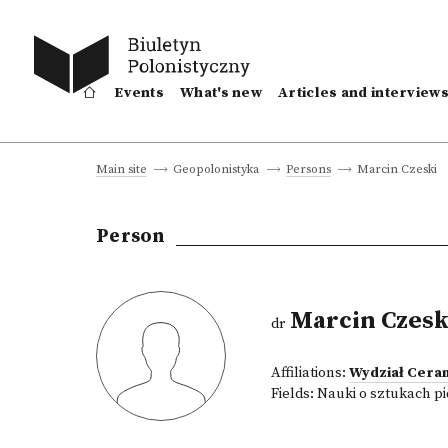
Events
What's new
Articles and interview
Marcin Czeski
Main site
Geopolonistyka
Persons
Person
Marcin Czesk
dr
Affiliations:
Wydział Cera
Fields:
Nauki o sztukach p