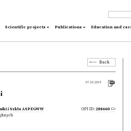
s
Scientific projects
Publications
Education and ca
Back
07.10.2019
i
miki i Szkła ASPEGWW
OPI ID:
288660
ięknych