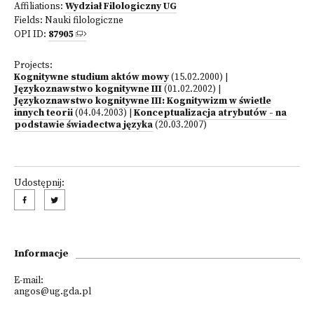
Affiliations:
Wydział Filologiczny UG
Fields:
Nauki filologiczne
OPI ID:
87905
Projects:
Kognitywne studium aktów mowy
(15.02.2000)
|
Językoznawstwo kognitywne III
(01.02.2002)
|
Językoznawstwo kognitywne III: Kognitywizm w świetle
innych teorii
(04.04.2003)
|
Konceptualizacja atrybutów - na
podstawie świadectwa języka
(20.03.2007)
Udostępnij:
Informacje
E-mail:
angos@ug.gda.pl