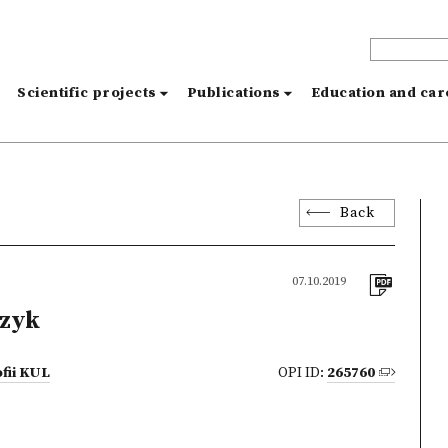
s
Scientific projects
Publications
Education and ca
Back
07.10.2019
czyk
ofii KUL
OPI ID:
265760