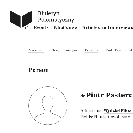
Events
What's new
Articles and interview
Piotr Pasterczyk
Main site
Geopolonistyka
Persons
Person
Piotr Paster
dr
Affiliations:
Wydział Filoz
Fields:
Nauki filozoficzne