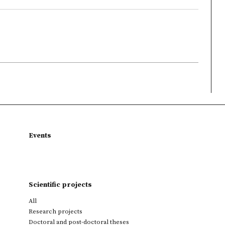
Events
Scientific projects
All
Research projects
Doctoral and post-doctoral theses