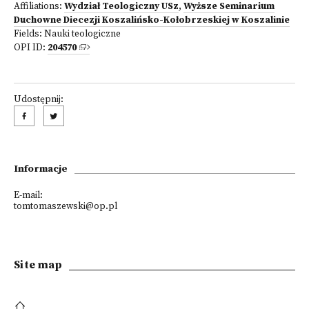
Affiliations:
Wydział Teologiczny USz
,
Wyższe Seminarium
Duchowne Diecezji Koszalińsko-Kołobrzeskiej w Koszalinie
Fields:
Nauki teologiczne
OPI ID:
204570
Udostępnij:
Informacje
E-mail:
tomtomaszewski@op.pl
Site map