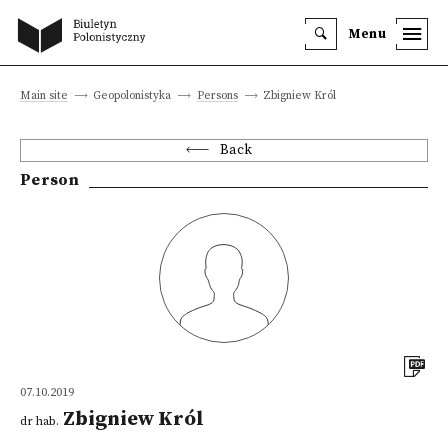
Menu
Main site
Geopolonistyka
Persons
Zbigniew Król
Back
Person
07.10.2019
Zbigniew Król
dr hab.