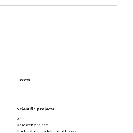
Events
Scientific projects
All
Research projects
Doctoral and post-doctoral theses