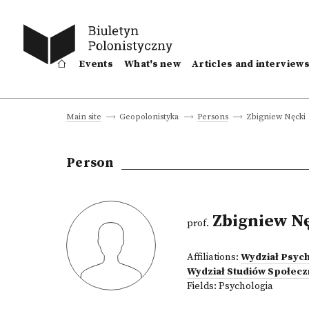
Events
What's new
Articles and interview
Zbigniew Nęcki
Main site
Geopolonistyka
Persons
Person
Zbigniew N
prof.
Affiliations:
Wydział Psyc
Wydział Studiów Społecz
Fields:
Psychologia