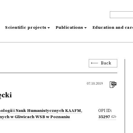
s
Scientific projects
Publications
Education and ca
Back
07.10.2019
ęcki
hologii i Nauk Humanistycznych KAAFM
,
OPI ID:
nych w Gliwicach WSB w Poznaniu
35297