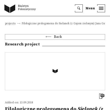
Menu
rch projects
Filologiczne prolegomena do Sielanek (z Gajem zielonym) Jana Gawiń
Back
Research project
Added on: 13.09.2018
Filologiczne prolegomena do
Sielanek (z